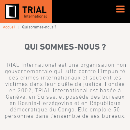
QUI SOMMES-NOUS ?
›
Accueil
Qui sommes-nous ?
QUI SOMMES-NOUS ?
TRIAL International est une organisation non
gouvernementale qui lutte contre l’impunité
des crimes internationaux et soutient les
victimes dans leur quête de justice. Fondée
en 2002, TRIAL International est basée à
Genève, en Suisse, et possède des bureaux
en Bosnie-Herzégovine et en République
démocratique du Congo. Elle emploie 50
personnes dans l’ensemble de ses bureaux.