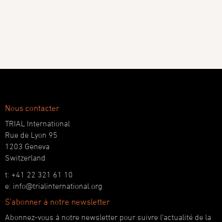
Nous contacter
TRIAL International
Rue de Lyon 95
1203 Geneva
Switzerland
t: +41 22 321 61 10
e: info@trialinternational.org
S'abonner à notre newsletter
Abonnez-vous à notre newsletter pour suivre l’actualité de la