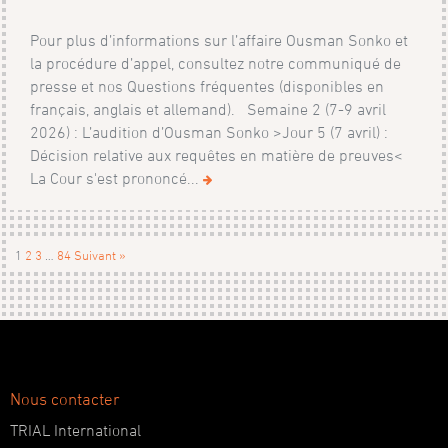
Pour plus d’informations sur l’affaire Ousman Sonko et
la procédure d’appel, consultez notre communiqué de
presse et nos Questions fréquentes (disponibles en
français, anglais et allemand). Semaine 2 (7-9 avril
2026) : L’audition d’Ousman Sonko >Jour 5 (7 avril) :
Décision relative aux requêtes en matière de preuves<
La Cour s'est prononcé...
1
2
3
…
84
Suivant »
Nous contacter
TRIAL International