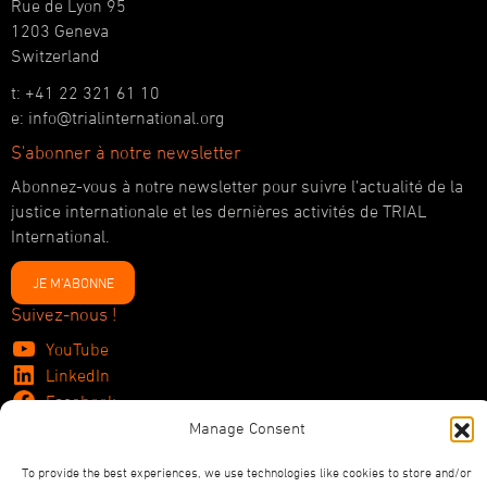
Rue de Lyon 95
1203 Geneva
Switzerland
t: +41 22 321 61 10
e: info@trialinternational.org
S'abonner à notre newsletter
Abonnez-vous à notre newsletter pour suivre l’actualité de la
justice internationale et les dernières activités de TRIAL
International.
JE M'ABONNE
Suivez-nous !
YouTube
LinkedIn
Facebook
Bluesky
Manage Consent
To provide the best experiences, we use technologies like cookies to store and/or