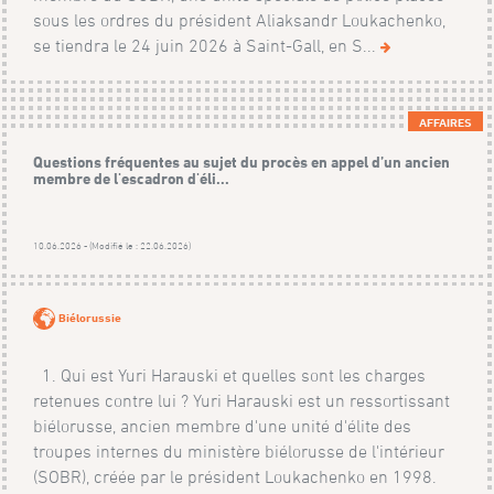
sous les ordres du président Aliaksandr Loukachenko,
se tiendra le 24 juin 2026 à Saint-Gall, en S...
AFFAIRES
Questions fréquentes au sujet du procès en appel d’un ancien
membre de l'escadron d'éli...
10.06.2026 - (Modifié le : 22.06.2026)
Biélorussie
1. Qui est Yuri Harauski et quelles sont les charges
retenues contre lui ? Yuri Harauski est un ressortissant
biélorusse, ancien membre d'une unité d'élite des
troupes internes du ministère biélorusse de l'intérieur
(SOBR), créée par le président Loukachenko en 1998.