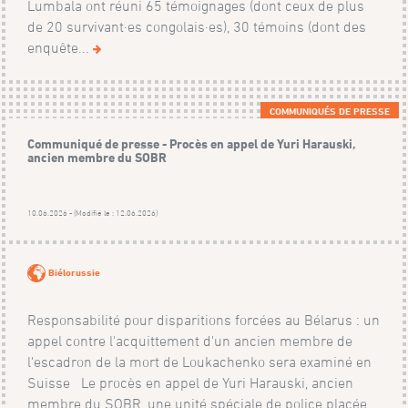
Lumbala ont réuni 65 témoignages (dont ceux de plus
de 20 survivant·es congolais·es), 30 témoins (dont des
enquête...
COMMUNIQUÉS DE PRESSE
Communiqué de presse - Procès en appel de Yuri Harauski,
ancien membre du SOBR
10.06.2026 - (Modifié le : 12.06.2026)
Biélorussie
Responsabilité pour disparitions forcées au Bélarus : un
appel contre l'acquittement d'un ancien membre de
l'escadron de la mort de Loukachenko sera examiné en
Suisse Le procès en appel de Yuri Harauski, ancien
membre du SOBR, une unité spéciale de police placée