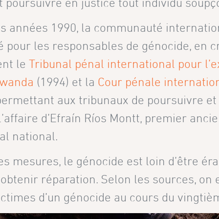
t poursuivre en justice tout individu soupç
s années 1990, la communauté international
é pour les responsables de génocide, en c
nt le
Tribunal pénal international pour l’
Rwanda
(1994) et la
Cour pénale internatio
 permettant aux tribunaux de poursuivre e
e l’affaire d’Efraín Ríos Montt, premier anc
al national.
s mesures, le génocide est loin d’être éra
obtenir réparation. Selon les sources, on
victimes d’un génocide au cours du vingtiè