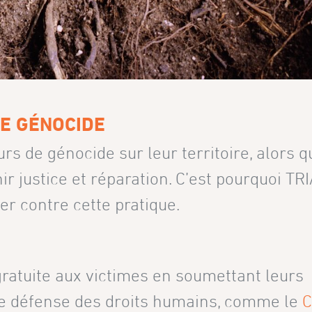
LE GÉNOCIDE
s de génocide sur leur territoire, alors q
r justice et réparation. C’est pourquoi TR
er contre cette pratique.
gratuite aux victimes en soumettant leurs
de défense des droits humains, comme le
C