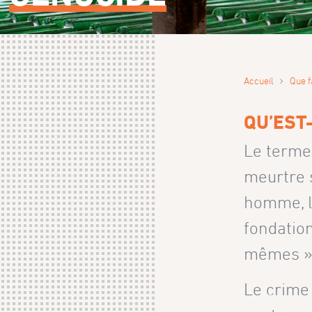
›
Accueil
Que f
QU’EST
Le terme
meurtre 
homme, le
fondation
mêmes »
Le crime