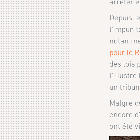
arrêter e
Depuis le
l’impunit
notamme
pour le 
des lois
l’illustr
un tribun
Malgré ce
encore d’
ont été 