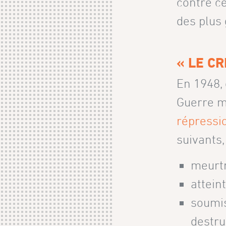
contre ce
des plus 
« LE CR
En 1948,
Guerre m
répressi
suivants,
meurt
attein
soumis
destru