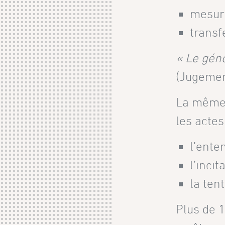
mesure
transf
« Le gén
(Jugemen
La même 
les actes
l’ente
l’inci
la ten
Plus de 1