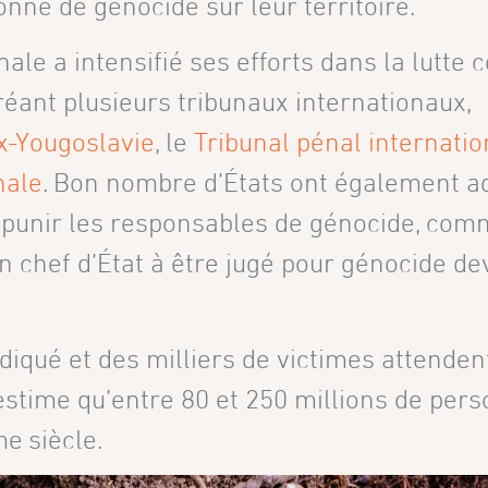
onné de génocide sur leur territoire.
e a intensifié ses efforts dans la lutte 
réant plusieurs tribunaux internationaux,
ex-Yougoslavie
, le
Tribunal pénal internatio
nale
. Bon nombre d’États ont également a
t punir les responsables de génocide, co
ien chef d’État à être jugé pour génocide d
diqué et des milliers de victimes attenden
 estime qu’entre 80 et 250 millions de per
me
siècle.