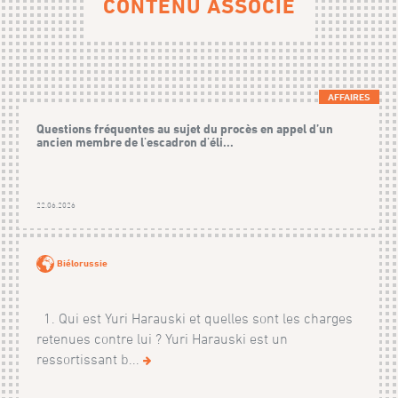
CONTENU ASSOCIÉ
AFFAIRES
Questions fréquentes au sujet du procès en appel d’un
ancien membre de l'escadron d'éli...
22.06.2026
Biélorussie
1. Qui est Yuri Harauski et quelles sont les charges
retenues contre lui ? Yuri Harauski est un
ressortissant b...