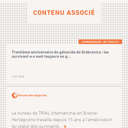
CONTENU ASSOCIÉ
COMMUNIQUÉS DE PRESSE
Trentième anniversaire du génocide de Srebrenica : les
survivant·e·s sont toujours en q...
10.07.2025
Bosnie-Herzégovine
Le bureau de TRIAL International en Bosnie-
Herzégovine travaille depuis 15 ans à l'amélioration
du statut des survivants...