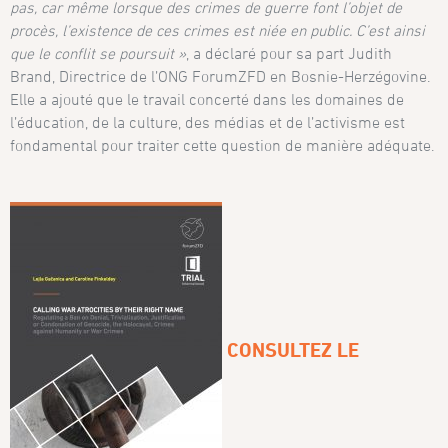
pas, car même lorsque des crimes de guerre font l’objet de
procès, l’existence de ces crimes est niée en public
. C’est ainsi
que le conflit se poursuit »
, a déclaré pour sa part Judith
Brand, Directrice de l’ONG ForumZFD en Bosnie-Herzégovine.
Elle a ajouté que le travail concerté dans les domaines de
l’éducation, de la culture, des médias et de l’activisme est
fondamental pour traiter cette question de manière adéquate.
CONSULTEZ LE