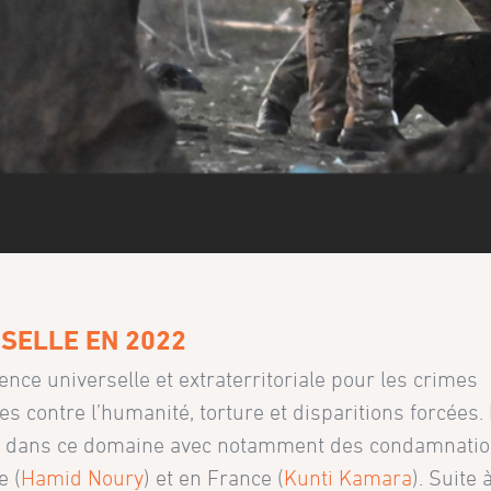
SELLE EN 2022
nce universelle et extraterritoriale pour les crimes
s contre l’humanité, torture et disparitions forcées.
s dans ce domaine avec notamment des condamnati
e (
Hamid Noury
) et en France (
Kunti Kamara
). Suite 