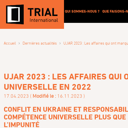
QUI SOMMES-NOUS ?
QUE FAISONS-N
›
›
Accueil
Dernières actualités
UJAR 2023 : Les affaires qui ont marq
UJAR 2023 : LES AFFAIRES QU
UNIVERSELLE EN 2022
17.04.2023 (
Modifié le :
16.11.2023 )
CONFLIT EN UKRAINE ET RESPONSABIL
COMPÉTENCE UNIVERSELLE PLUS QUE 
L’IMPUNITÉ