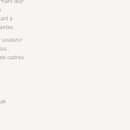
rnant leur
e
sant à
antes.
 soutenir
lus
 de cadres
Oak