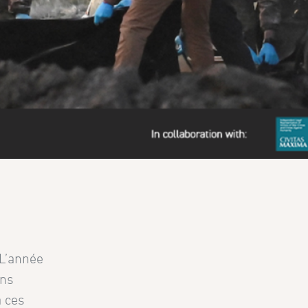
 L’année
ons
à ces