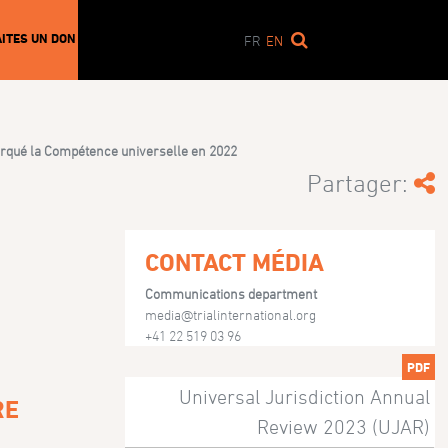
AITES UN DON
FR
EN
arqué la Compétence universelle en 2022
Partager:
CONTACT MÉDIA
Communications department
media@trialinternational.org
+41 22 519 03 96
PDF
Universal Jurisdiction Annual
RE
Review 2023 (UJAR)