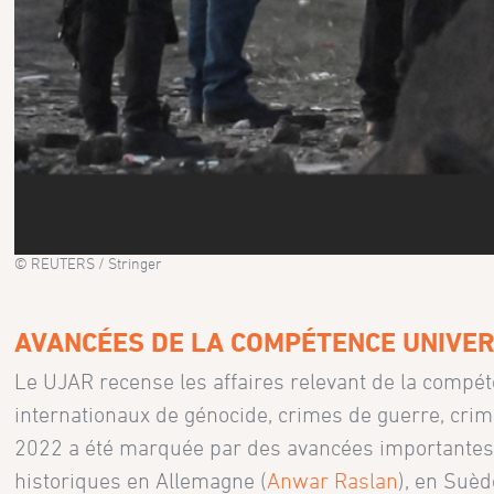
© REUTERS / Stringer
AVANCÉES DE LA COMPÉTENCE UNIVER
Le UJAR recense les affaires relevant de la compéte
internationaux de génocide, crimes de guerre, crime
2022 a été marquée par des avancées importante
historiques en Allemagne (
Anwar Raslan
), en Suèd