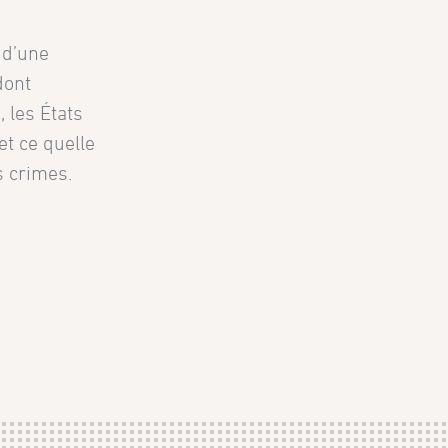
 d’une
dont
 les États
et ce quelle
s crimes.