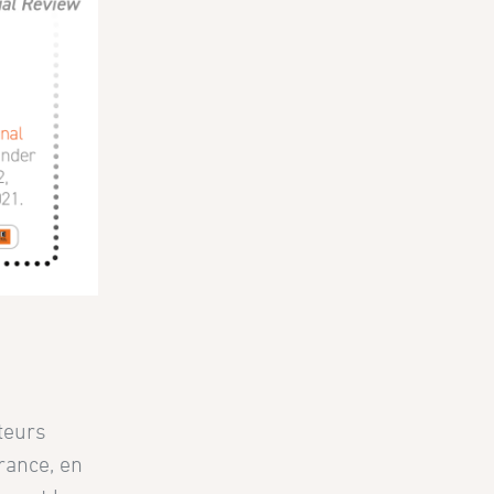
teurs
rance, en