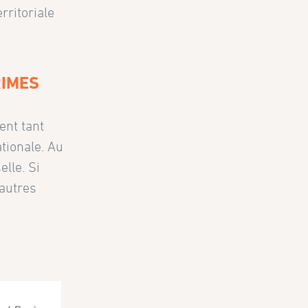
rritoriale
RIMES
ent tant
tionale. Au
lle. Si
’autres