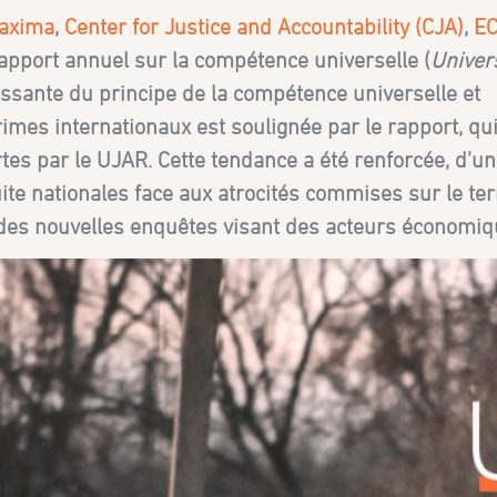
Maxima
,
Center for Justice and Accountability (CJA)
,
E
Rapport annuel sur la compétence universelle (
Univer
roissante du principe de la compétence universelle et
crimes internationaux est soulignée par le rapport, qu
rtes par le UJAR. Cette tendance a été renforcée, d’un
te nationales face aux atrocités commises sur le terr
ar des nouvelles enquêtes visant des acteurs économiq