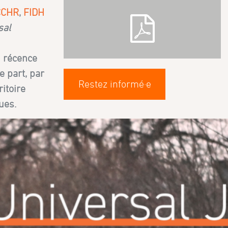
CCHR
,
FIDH
sal
i récence
e part, par
Restez informé·e
itoire
ues.