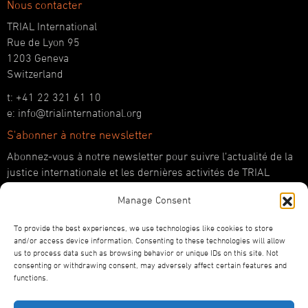
Nous contacter
TRIAL International
Rue de Lyon 95
1203 Geneva
Switzerland
t: +41 22 321 61 10
e: info@trialinternational.org
S'abonner à notre newsletter
Abonnez-vous à notre newsletter pour suivre l’actualité de la
justice internationale et les dernières activités de TRIAL
International.
Manage Consent
JE M'ABONNE
To provide the best experiences, we use technologies like cookies to store
Suivez-nous !
and/or access device information. Consenting to these technologies will allow
us to process data such as browsing behavior or unique IDs on this site. Not
YouTube
consenting or withdrawing consent, may adversely affect certain features and
LinkedIn
functions.
Facebook