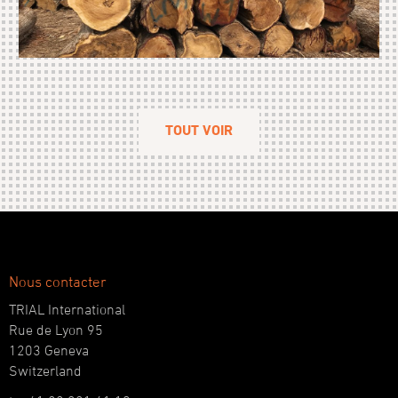
TOUT VOIR
Nous contacter
TRIAL International
Rue de Lyon 95
1203 Geneva
Switzerland