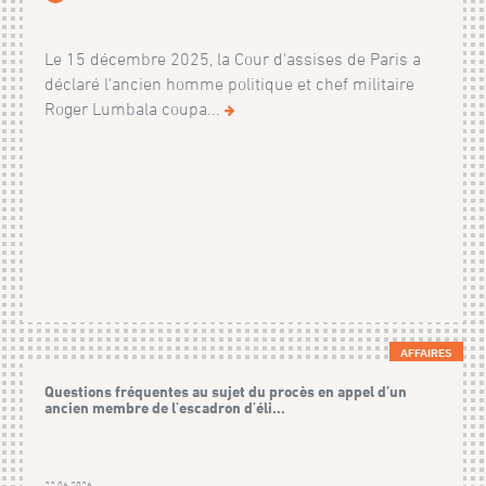
Le 15 décembre 2025, la Cour d'assises de Paris a
déclaré l'ancien homme politique et chef militaire
Roger Lumbala coupa...
AFFAIRES
Questions fréquentes au sujet du procès en appel d’un
ancien membre de l'escadron d'éli...
22.06.2026