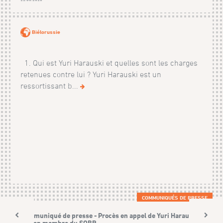
Biélorussie
1. Qui est Yuri Harauski et quelles sont les charges
retenues contre lui ? Yuri Harauski est un
ressortissant b...
COMMUNIQUÉS DE PRESSE
Communiqué de presse - Procès en appel de Yuri Harauski,
ancien membre du SOBR