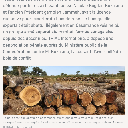
détenue par le ressortissant suisse Nicolae Bogdan Buzaianu
et l’ancien Président gambien Jammeh, avait la licence
exclusive pour exporter du bois de rose. Le bois qu’elle
exportait était abattu illégalement en Casamance voisine où
un groupe armé séparatiste combat l’armée sénégalaise
depuis des décennies. TRIAL International a déposé une
dénonciation pénale auprès du Ministère public de la
Confédération contre M. Buzaianu, l’accusant d’avoir pillé du
bois de conflit.
Le bois précieux abattu en Casamance était transporté à travers la frontière, puis
entreposé dans des dépôts à ciel ouvert avant d’être vendu à des négociants en Gambie.
©TRIAL International