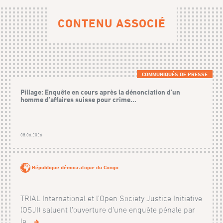
CONTENU ASSOCIÉ
COMMUNIQUÉS DE PRESSE
Pillage: Enquête en cours après la dénonciation d’un
homme d’affaires suisse pour crime...
08.06.2026
République démocratique du Congo
TRIAL International et l'Open Society Justice Initiative
(OSJI) saluent l’ouverture d’une enquête pénale par
le...