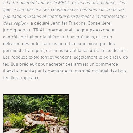
a historiquement financé le MFDC. Ce qui est dramatique, c’est
que ce commerce a des conséquences néfastes sur la vie des
populations locales et contribue directement à la déforestation
de la région»
, a déclaré Jennifer Triscone, Conseillère
juridique pour TRIAL International. Le groupe exerce un
contrôle de fait sur la filière du bois précieux, et ce en
délivrant des autorisations pour la coupe ainsi que des
permis de transport, ou en assurant la sécurité de ce dernier.
Les rebelles exploitent et vendent illégalement le bois issu de
feuillus précieux pour acheter des armes: un commerce
illégal alimenté par la demande du marché mondial des bois
feuillus tropicaux..