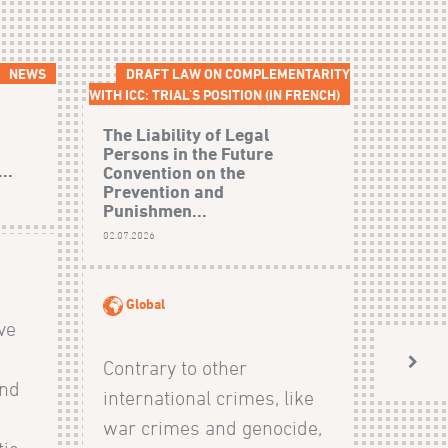
NEWS
DRAFT LAW ON COMPLEMENTARITY
WITH ICC: TRIAL'S POSITION (IN FRENCH)
The Liability of Legal
Persons in the Future
..
Convention on the
Prevention and
Punishmen...
02.07.2026
Global
ive
Contrary to other
and
international crimes, like
s
war crimes and genocide,