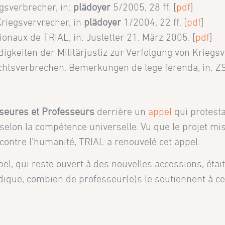
gsverbrecher, in:
plädoyer
5/2005, 28 ff. [
pdf
]
riegsvervrecher, in
plädoyer
1/2004, 22 ff. [
pdf
]
ionaux de TRIAL, in: Jusletter 21. März 2005. [
pdf
]
iten der Militärjustiz zur Verfolgung von Kriegsver
echtsverbrechen. Bemerkungen de lege ferenda, in: ZS
seures et Professeurs
derrière un
appel
qui protesta
selon la compétence universelle. Vu que le projet mis
 contre l’humanité, TRIAL a renouvelé cet appel.
ppel, qui reste ouvert à des nouvelles accessions, étai
dique, combien de professeur(e)s le soutiennent à ce 