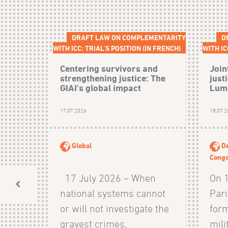
DRAFT LAW ON COMPLEMENTARITY
D
WITH ICC: TRIAL'S POSITION (IN FRENCH)
WITH IC
Centering survivors and
Join
strengthening justice: The
just
GIAI's global impact
Lumb
17.07.2026
15.07.
Global
De
Cong
17 July 2026 – When
On 
national systems cannot
Pari
or will not investigate the
form
gravest crimes,
mili