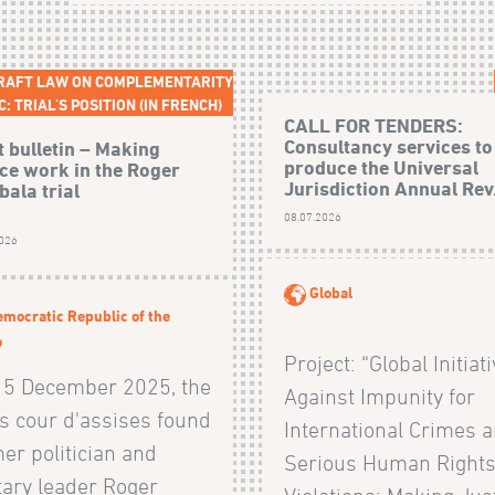
RAFT LAW ON COMPLEMENTARITY
C: TRIAL'S POSITION (IN FRENCH)
CALL FOR TENDERS:
Consultancy services to
t bulletin – Making
produce the Universal
ice work in the Roger
Jurisdiction Annual Rev.
ala trial
08.07.2026
2026
Global
mocratic Republic of the
o
Project: “Global Initiat
15 December 2025, the
Against Impunity for
s cour d'assises found
International Crimes 
er politician and
Serious Human Right
tary leader Roger