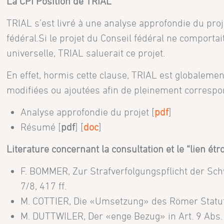
La CPI Position de TRIAL
TRIAL s’est livré à une analyse approfondie du proj
fédéral.Si le projet du Conseil fédéral ne comportai
universelle, TRIAL saluerait ce projet.
En effet, hormis cette clause, TRIAL est globalemen
modifiées ou ajoutées afin de pleinement correspond
Analyse approfondie du projet [
pdf
]
Résumé [
pdf
] [
doc
]
Literature concernant la consultation et le “lien étro
F. BOMMER, Zur Strafverfolgungspflicht der Sch
7/8, 417 ff.
M. COTTIER, Die «Umsetzung» des Römer Statuts 
M. DUTTWILER, Der «enge Bezug» in Art. 9 Abs. 