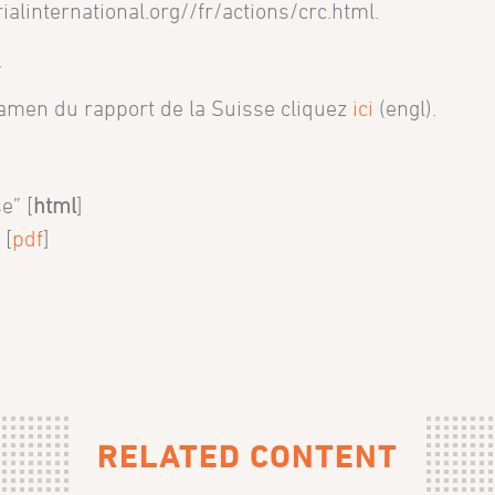
rialinternational.org//fr/actions/crc.html.
.
’examen du rapport de la Suisse cliquez
ici
(engl).
e” [
html
]
 [
pdf
]
RELATED CONTENT