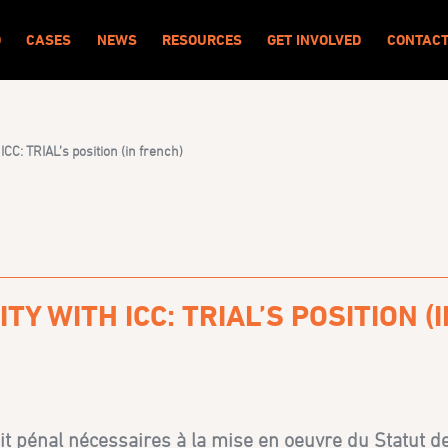
O
CASES
NEWS
RESOURCES
GET INVOLVED
CONTAC
CC: TRIAL’s position (in french)
 WITH ICC: TRIAL’S POSITION (
 pénal nécessaires à la mise en oeuvre du Statut de