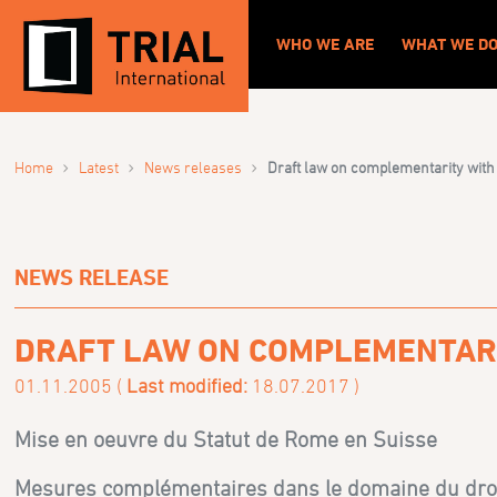
WHO WE ARE
WHAT WE D
›
›
›
Home
Latest
News releases
Draft law on complementarity with I
NEWS RELEASE
DRAFT LAW ON COMPLEMENTARITY
01.11.2005 (
Last modified:
18.07.2017 )
Mise en oeuvre du Statut de Rome en Suisse
Mesures complémentaires dans le domaine du droit