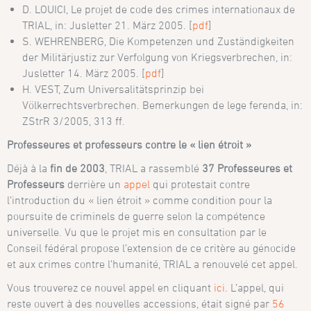
D. LOUICI, Le projet de code des crimes internationaux de
TRIAL, in: Jusletter 21. März 2005. [
pdf
]
S. WEHRENBERG, Die Kompetenzen und Zuständigkeiten
der Militärjustiz zur Verfolgung von Kriegsverbrechen, in:
Jusletter 14. März 2005. [
pdf
]
H. VEST, Zum Universalitätsprinzip bei
Völkerrechtsverbrechen. Bemerkungen de lege ferenda, in:
ZStrR 3/2005, 313 ff.
Professeures et professeurs contre le « lien étroit »
Déjà à la
fin de 2003
, TRIAL a rassemblé
37 Professeures et
Professeurs
derrière un
appel
qui protestait contre
l’introduction du « lien étroit » comme condition pour la
poursuite de criminels de guerre selon la compétence
universelle. Vu que le projet mis en consultation par le
Conseil fédéral propose l’extension de ce critère au génocide
et aux crimes contre l’humanité, TRIAL a renouvelé cet appel.
Vous trouverez ce nouvel appel en cliquant
ici
. L’appel, qui
reste ouvert à des nouvelles accessions, était signé par
56