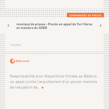
COMMUNIQUÉS DE PRESSE
Communiqué de presse - Procès en appel de Yuri Harauski,
ancien membre du SOBR
12.06.2026
Biélorussie
Responsabilité pour disparitions forcées au Bélarus :
un appel contre l'acquittement d'un ancien membre
de l'escadron de...