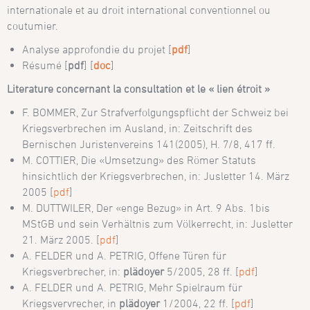
internationale et au droit international conventionnel ou
coutumier.
Analyse approfondie du projet [
pdf
]
Résumé [
pdf
] [
doc
]
Literature concernant la consultation et le « lien étroit »
F. BOMMER, Zur Strafverfolgungspflicht der Schweiz bei
Kriegsverbrechen im Ausland, in: Zeitschrift des
Bernischen Juristenvereins 141(2005), H. 7/8, 417 ff.
M. COTTIER, Die «Umsetzung» des Römer Statuts
hinsichtlich der Kriegsverbrechen, in: Jusletter 14. März
2005 [
pdf
]
M. DUTTWILER, Der «enge Bezug» in Art. 9 Abs. 1bis
MStGB und sein Verhältnis zum Völkerrecht, in: Jusletter
21. März 2005. [
pdf
]
A. FELDER und A. PETRIG, Offene Türen für
Kriegsverbrecher, in:
plädoyer
5/2005, 28 ff. [
pdf
]
A. FELDER und A. PETRIG, Mehr Spielraum für
Kriegsvervrecher, in
plädoyer
1/2004, 22 ff. [
pdf
]