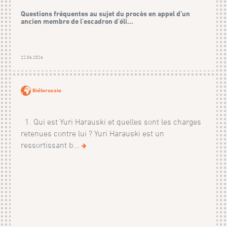
Questions fréquentes au sujet du procès en appel d’un
ancien membre de l'escadron d'éli...
22.06.2026
Biélorussie
1. Qui est Yuri Harauski et quelles sont les charges
retenues contre lui ? Yuri Harauski est un
ressortissant b...