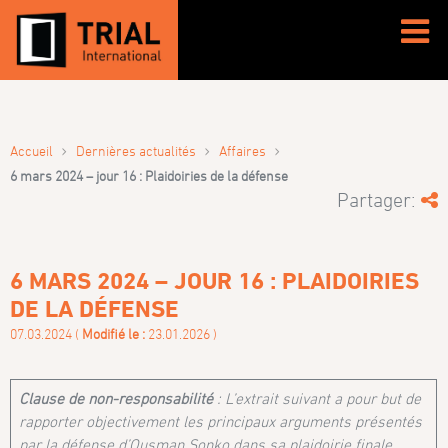
›
›
›
Accueil
Dernières actualités
Affaires
6 mars 2024 – jour 16 : Plaidoiries de la défense
Partager:
6 MARS 2024 – JOUR 16 : PLAIDOIRIES
DE LA DÉFENSE
07.03.2024 (
Modifié le :
23.01.2026 )
Clause de non-responsabilité
: L’extrait suivant a pour but de
rapporter objectivement les principaux arguments présentés
par la défense d’Ousman Sonko dans sa plaidoirie finale.