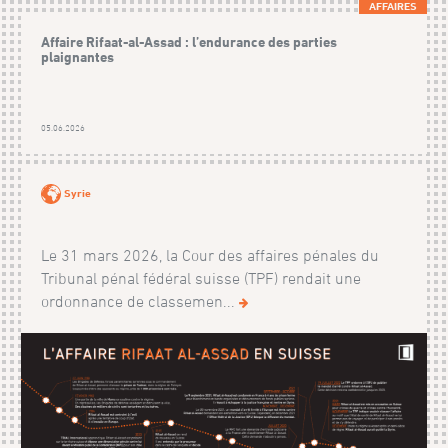
AFFAIRES
Affaire Rifaat-al-Assad : l’endurance des parties
plaignantes
05.06.2026
Syrie
Le 31 mars 2026, la Cour des affaires pénales du
Tribunal pénal fédéral suisse (TPF) rendait une
ordonnance de classemen...