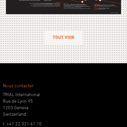
TOUT VOIR
Nous contacter
TRIAL International
Rue de Lyon 95
1203 Geneva
Switzerland
t: +41 22 321 61 10