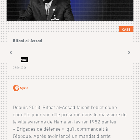
CASE
Rifaat al-Assad
Terminé
05.06.2026
Syrie
Depuis 2013, Rifaat al-Assad faisait l’objet d’une
enquête pour son rôle présumé dans le massacre de
la ville syrienne de Hama en février 1982 par les
« Brigades de défense », qu’il commandait à
l’époque. Après avoir lancé un mandat d’arrêt