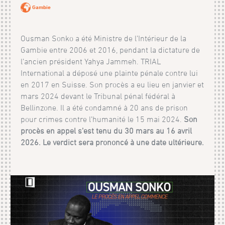
Gambie
Ousman Sonko a été Ministre de l’Intérieur de la
Gambie entre 2006 et 2016, pendant la dictature de
l’ancien président Yahya Jammeh. TRIAL
International a déposé une plainte pénale contre lui
en 2017 en Suisse. Son procès a eu lieu en janvier et
mars 2024 devant le Tribunal pénal fédéral à
Bellinzone. Il a été condamné à 20 ans de prison
pour crimes contre l’humanité le 15 mai 2024.
Son
procès en appel s’est tenu du 30 mars au 16 avril
2026. Le verdict sera prononcé à une date ultérieure.