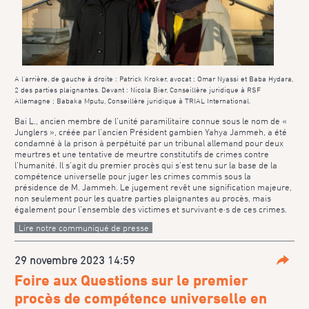
A l’arrière, de gauche à droite : Patrick Kroker, avocat ; Omar Nyassi et Baba Hydara,
2 des parties plaignantes. Devant : Nicola Bier, Conseillère juridique à RSF
Allemagne ; Babaka Mputu, Conseillère juridique à TRIAL International.
Bai L., ancien membre de l’unité paramilitaire connue sous le nom de «
Junglers », créée par l’ancien Président gambien Yahya Jammeh, a été
condamné à la prison à perpétuité par un tribunal allemand pour deux
meurtres et une tentative de meurtre constitutifs de crimes contre
l’humanité. Il s’agit du premier procès qui s’est tenu sur la base de la
compétence universelle pour juger les crimes commis sous la
présidence de M. Jammeh. Le jugement revêt une signification majeure,
non seulement pour les quatre parties plaignantes au procès, mais
également pour l’ensemble des victimes et survivant·e·s de ces crimes.
Lire notre communiqué de presse
29 novembre 2023 14:59
Parta
Foire aux Questions sur le premier
procès de compétence universelle en