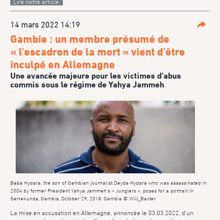
Lire notre article.
14 mars 2022 14:19
Parta
Gambie : un membre présumé de
« l’escadron de la mort » vient d’être
inculpé en Allemagne
Une avancée majeure pour les victimes d’abus
commis sous le régime de Yahya Jammeh
Baba Hydara, the son of Gambian journalist Deyda Hydara who was assassinated in
2004 by former President Yahya Jammeh’s « Junglers », poses for a portrait in
Serrekunda, Gambia, October 29, 2018. Gambia © Will_Baxter
La mise en accusation en Allemagne, annoncée le 03.03.2022, d’un