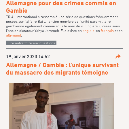
Allemagne pour des crimes commis en
Gambie
TRIAL International a rassemblé une série de questions fréquemment
posées sur l’affaire Bai L., ancien membre de l’unité paramilitaire
gambienne également connue sous le nom de « Junglers », créée sous
l’ancien dictateur Yahya Jammeh. Elle existe en
anglais
, en
français
et en
allemand
.
Lire notre foire aux questions
19 janvier 2023 14:52
Parta
Allemagne / Gambie : l’unique survivant
du massacre des migrants témoigne