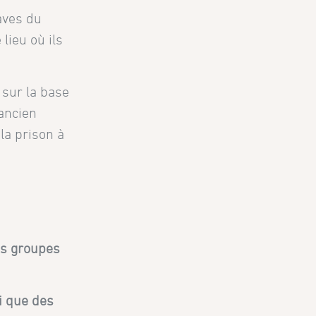
aves du
lieu où ils
 sur la base
 ancien
la prison à
es groupes
si que des