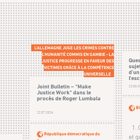
L’ALLEMAGNE JUGE LES CRIMES CONTRE
L’HUMANITÉ COMMIS EN GAMBIE - LA
Ques
JUSTICE PROGRESSE EN FAVEUR DES
suje
VICTIMES GRÂCE À LA COMPÉTENCE
d’un
UNIVERSELLE
l'esc
Joint Bulletin – "Make
22.06.
Justice Work" dans le
procès de Roger Lumbala
Bi
22.07.2026
1. Q
République démocratique du
et q