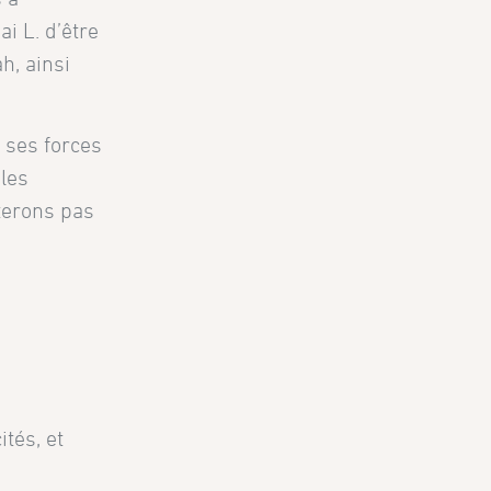
i L. d’être
h, ainsi
 ses forces
 les
terons pas
tés, et