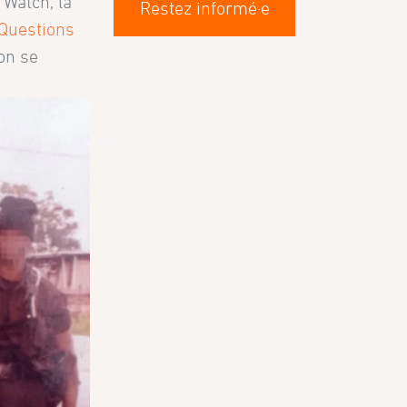
 Watch, la
Restez informé·e
 Questions
ion se