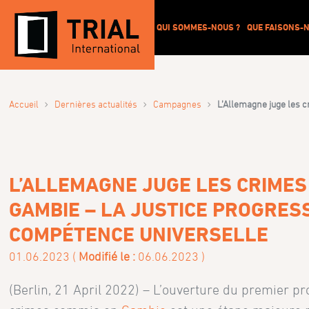
QUI SOMMES-NOUS ?
QUE FAISONS-N
›
›
›
Accueil
Dernières actualités
Campagnes
L’Allemagne juge les 
L’ALLEMAGNE JUGE LES CRIMES
GAMBIE – LA JUSTICE PROGRESS
COMPÉTENCE UNIVERSELLE
01.06.2023 (
Modifié le :
06.06.2023 )
(Berlin, 21 April 2022) – L’ouverture du premier 