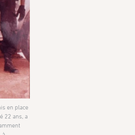
is en place
é 22 ans, a
otamment
s à