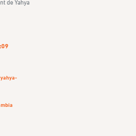
ent de Yahya
z09
/yahya-
ambia