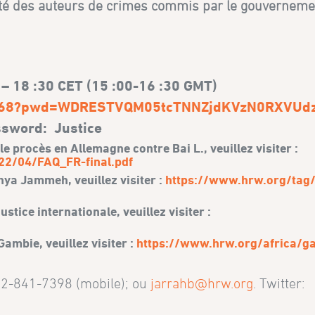
ilité des auteurs de crimes commis par le gouvernem
0 – 18 :30 CET (15 :00-16 :30 GMT)
43468?pwd=WDRESTVQM05tcTNNZjdKVzN0RXVUd
sword: Justice
procès en Allemagne contre Bai L., veuillez visiter :
022/04/FAQ_FR-final.pdf
ya Jammeh, veuillez visiter :
https://www.hrw.org/tag
tice internationale, veuillez visiter :
ambie, veuillez visiter :
https://www.hrw.org/africa/g
202-841-7398 (mobile); ou
jarrahb@hrw.org
. Twitter: