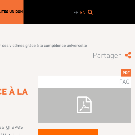
AITES UN DON
FR
EN
r des victimes grâce à la compétence universelle
Partager:
PDF
FAQ
E À LA
es graves