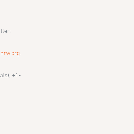
itter:
hrw.org
.
ais), +1-