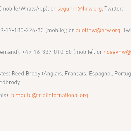
 (mobile/WhatsApp); or
segunm@hrw.org
. Twitter:
+49-17-180-226-83 (mobile); or
buettnw@hrw.org
. Tw
llemand): +49-16-337-010-60 (mobile); or
nosakhw@
tes: Reed Brody (Anglais, Français, Espagnol, Portug
eedbrody
ais):
b.mputu@trialinternational.org