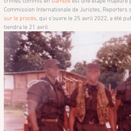
crimes commis en
Gambie
est une étape majeure p
Commission Internationale de Juristes, Reporters s
sur le procès
, qui s’ouvre le 25 avril 2022, a été p
tiendra le 21 avril.