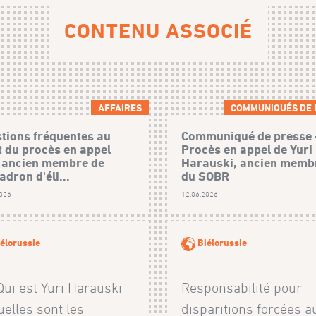
CONTENU ASSOCIÉ
AFFAIRES
COMMUNIQUÉS DE 
tions fréquentes au
Communiqué de presse 
t du procès en appel
Procès en appel de Yuri
 ancien membre de
Harauski, ancien memb
adron d'éli...
du SOBR
2026
12.06.2026
élorussie
Biélorussie
ui est Yuri Harauski
Responsabilité pour
uelles sont les
disparitions forcées a