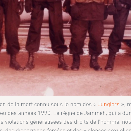
on de la mort connu sous le nom des «
Junglers
», m
ieu des années 1990. Le règne de Jammeh, qui a dur
s violations généralisées des droits de l’homme, n
s, des disparitions forcées et des violences sexuelle