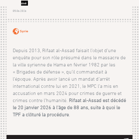
Terminé
05.06.2026
Syrie
Depuis 2013, Rifaat al-Assad faisait l’objet d’une
enquête pour son rôle présumé dans le massacre de
la ville syrienne de Hama en février 1982 par les
« Brigades de défense », qu’il commandait à
l’époque. Après avoir lancé un mandat d’arrêt
international contre lui en 2021, le MPC l’a mis en
accusation en mars 2024 pour crimes de guerre et
crimes contre l’humanité.
Rifaat al-Assad est décédé
le 20 janvier 2026 à l’âge de 88 ans, suite à quoi le
TPF a clôturé la procédure
.