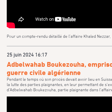
Pour un compte-rendu détaillé de l’affaire Khaled Nezzar, 
25 juin 2024 16:17
Adbelwahab Boukezouha, emprison
guerre civile algérienne
Pendant le temps où son procès devait avoir lieu en Suis
la lutte des parties plaignantes, en leur permettant de s’
d’Adbelwahab Boukezouha, partie plaignante dans l’affair