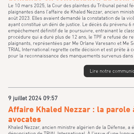
Le 10 mars 2025, la Cour des plaintes du Tribunal pénal f
plaignantes dans l’affaire de Khaled Nezzar, ancien minist
août 2023. Elles avaient demandé la constatation de la viol
ayant constitué un déni de justice. Le décès du prévenu 6 
empêchement définitif de le poursuivre, entrainant le cla
procédure qui a duré plus de 12 ans, le TPF a refusé de rec
plaignants, représentées par Me Orlane Varesano et Me Soph
TRIAL International regrette cette décision et est prête à 
pour la reconnaissance des manquements survenus dans 
Lire notre communi
9 juillet 2024 09:57
Affaire Khaled Nezzar : la parole
avocates
Khaled Nezzar, ancien ministre algérien de la Défense, a 
dénonciation de TRIAL International. À l’issue d’une longu