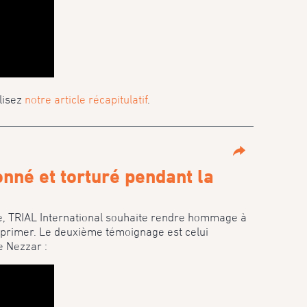
lisez
notre article récapitulatif
.
Partage
né et torturé pendant la
se, TRIAL International souhaite rendre hommage à
exprimer. Le deuxième témoignage est celui
e Nezzar :