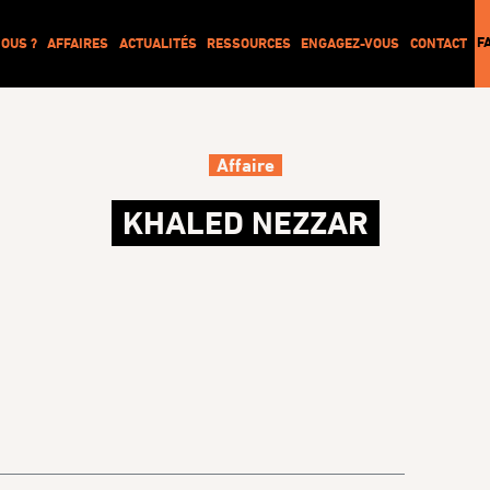
F
OUS ?
AFFAIRES
ACTUALITÉS
RESSOURCES
ENGAGEZ-VOUS
CONTACT
Affaire
KHALED NEZZAR