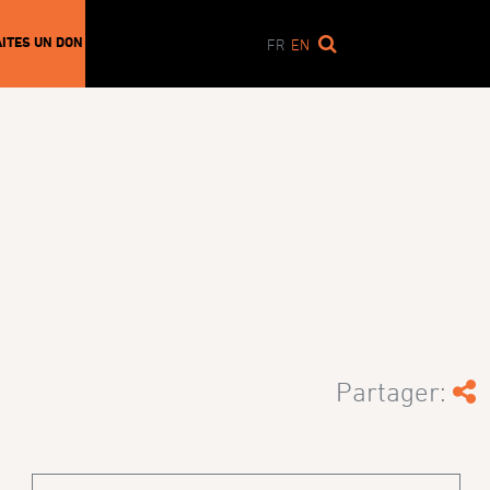
AITES UN DON
FR
EN
Partager: