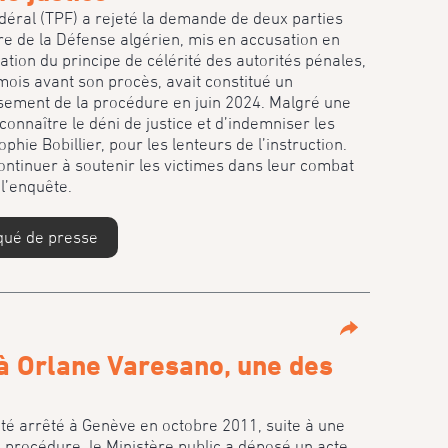
édéral (TPF) a rejeté la demande de deux parties
re de la Défense algérien, mis en accusation en
ation du principe de célérité des autorités pénales,
mois avant son procès, avait constitué un
ssement de la procédure en juin 2024. Malgré une
onnaître le déni de justice et d’indemniser les
ie Bobillier, pour les lenteurs de l’instruction.
continuer à soutenir les victimes dans leur combat
l’enquête.
qué de presse
Partage
 à Orlane Varesano, une des
été arrêté à Genève en octobre 2011, suite à une
e procédure, le Ministère public a déposé un acte