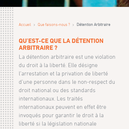
›
›
Accueil
Que faisons-nous ?
Détention Arbitraire
QU’EST-CE QUE LA DÉTENTION
ARBITRAIRE ?
La détention arbitraire est une violation
du droit à la liberté. Elle désigne
l’arrestation et la privation de liberté
d’une personne dans le non-respect du
droit national ou des standards
internationaux. Les traités
internationaux peuvent en effet être
invoqués pour garantir le droit à la
liberté si la législation nationale