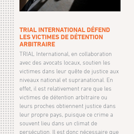
TRIAL INTERNATIONAL DÉFEND
LES VICTIMES DE DÉTENTION
ARBITRAIRE
TRIAL International, en collaboration
avec des avocats locaux, soutien les
victimes dans leur quête de justice aux
niveaux national et supranational. En
effet, il est relativement rare que les
victimes de détention arbitraire ou
leurs proches obtiennent justice dans
leur propre pays, puisque ce crime a
souvent lieu dans un climat de
persécution. Il est donc nécessaire que