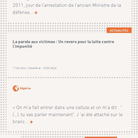
2011, jour de l’arrestation de l’ancien Ministre de la
défense...
ACTUALITÉS
La parole aux victimes : Un revers pour la lutte contre
l'impunité
17.06.2024 - (Modifié le : 13.05.2026)
Algérie
« On m'a fait entrer dans une cellule et on m'a dit : "
(…), tu vas parler maintenant". J 'ai été attaché sur le
branc...