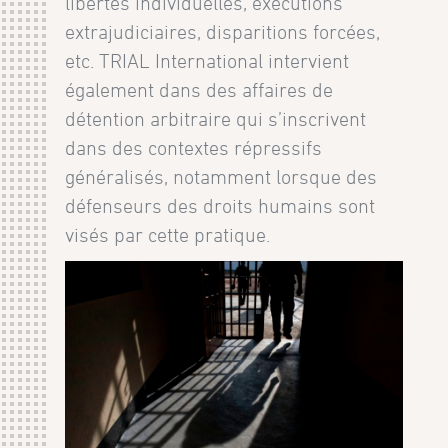
libertés individuelles, exécutions
extrajudiciaires, disparitions forcées,
etc. TRIAL International intervient
également dans des affaires de
détention arbitraire qui s’inscrivent
dans des contextes répressifs
généralisés, notamment lorsque des
défenseurs des droits humains sont
visés par cette pratique.