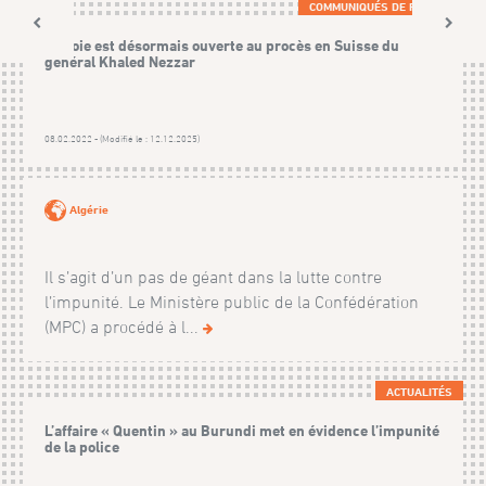
COMMUNIQUÉS DE PRESSE
La voie est désormais ouverte au procès en Suisse du
général Khaled Nezzar
08.02.2022 - (Modifié le : 12.12.2025)
Algérie
Il s’agit d’un pas de géant dans la lutte contre
l’impunité. Le Ministère public de la Confédération
(MPC) a procédé à l...
ACTUALITÉS
L’affaire « Quentin » au Burundi met en évidence l’impunité
de la police