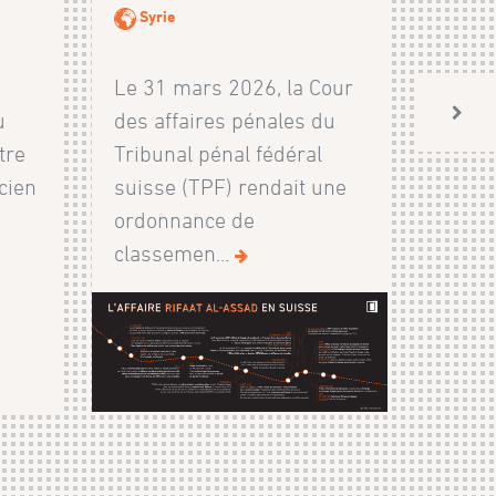
Syrie
Le 31 mars 2026, la Cour
u
des affaires pénales du
tre
Tribunal pénal fédéral
cien
suisse (TPF) rendait une
n
ordonnance de
classemen...