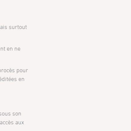
ais surtout
ent en ne
 procès pour
réditées en
 sous son
l’accès aux