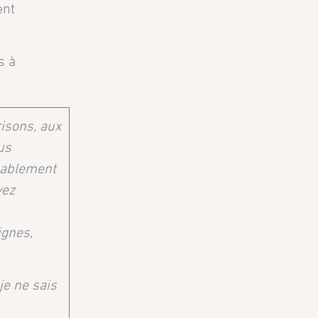
ent
s à
isons, aux
us
bablement
vez
ignes,
je ne sais