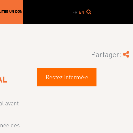
AITES UN DON
FR
EN
Partager:
Restez informé·e
AL
al avant
tanée des