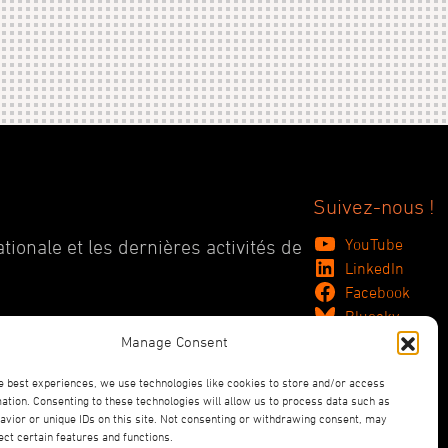
Suivez-nous !
YouTube
tionale et les dernières activités de
LinkedIn
Facebook
Bluesky
Manage Consent
e best experiences, we use technologies like cookies to store and/or access
ation. Consenting to these technologies will allow us to process data such as
vior or unique IDs on this site. Not consenting or withdrawing consent, may
ect certain features and functions.