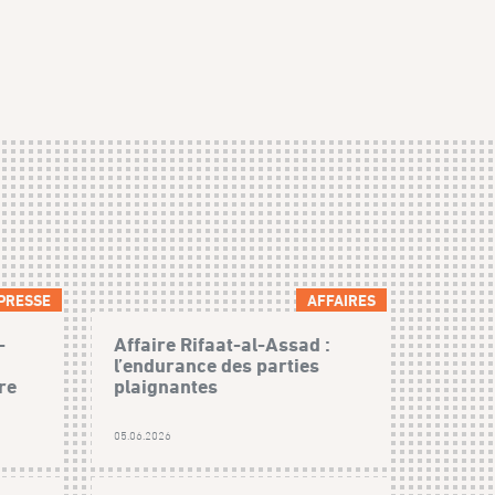
PRESSE
AFFAIRES
-
Affaire Rifaat-al-Assad :
l’endurance des parties
re
plaignantes
05.06.2026