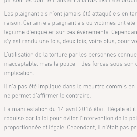
personnes dont le transfert à la NIA avait été ordon
Les plaignant·e·s n’ont jamais été attaqué·e·s en ta
raison. Certain·e·s plaignant·e·s ou victimes ont été
légitime d’enquêter sur ces événements. Cependant,
s’y est rendu une fois, deux fois, voire plus, pour v
L’utilisation de la torture par les personnes conn
inacceptable, mais la police – des forces sous son c
implication.
Il n’a pas été impliqué dans le meurtre commis en
ne permet d’affirmer le contraire.
La manifestation du 14 avril 2016 était illégale et 
requise par la loi pour éviter l’intervention de la p
proportionnée et légale. Cependant, il n’était pas 