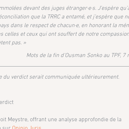
mmolées devant des juges étranger·e·s. J’espère qu’
éconciliation que la TRRC a entamé, et j’espère que n
pays dans le respect de chacun·e, en honorant la mé
es celles et ceux qui ont souffert de notre compassion
tent pas. »
Mots de la fin d’Ousman Sonko au TPF, 7
ate du verdict serait communiquée ultérieurement.
erdict
noit Meystre, offrant une analyse approfondie de la
é sur
Opinio Juris
.