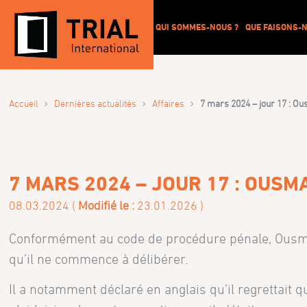
QUI SOMMES-NOUS ?
QUE FAISONS-N
›
›
›
Accueil
Dernières actualités
Affaires
7 mars 2024 – jour 17 : O
7 MARS 2024 – JOUR 17 : OUS
08.03.2024 (
Modifié le :
23.01.2026 )
Conformément au code de procédure pénale, Ousman
qu’il ne commence à délibérer.
Il a notamment déclaré en anglais qu’il regrettait q