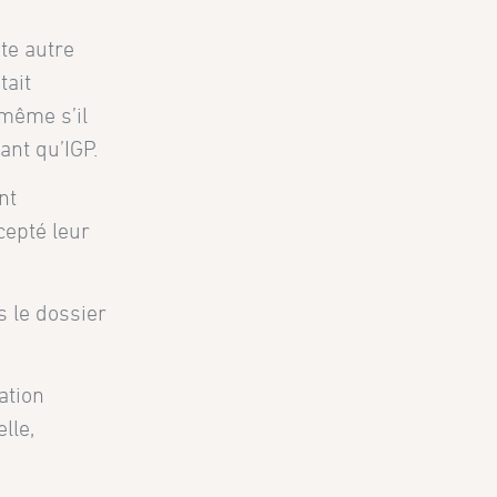
ute autre
tait
 même s’il
ant qu’IGP.
nt
cepté leur
s le dossier
ation
lle,