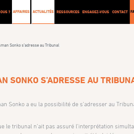
AFFAIRES
ACTUALITÉS
F
OUS ?
RESSOURCES
ENGAGEZ-VOUS
CONTACT
usman Sonko s’adresse au Tribunal
MAN SONKO S’ADRESSE AU TRIBUN
 Sonko a eu la possibilité de s’adresser au Tribun
ue le tribunal n’ait pas assuré l’interprétation simul