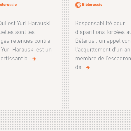
élorussie
Biélorussie
ui est Yuri Harauski
Responsabilité pour
uelles sont les
disparitions forcées a
ges retenues contre
Bélarus : un appel con
? Yuri Harauski est un
l'acquittement d'un an
ortissant b...
membre de l'escadro
de...