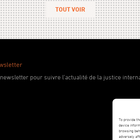
TOUT VOIR
wsletter
wsletter pour suivre l’actualité de la justice interna
To provide th
device inform
browsing beha
adversely aff