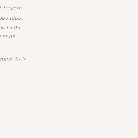
à travers
ous tous,
moire de
 et de
 mars 2024