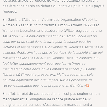
les actes graves et répétés de violence sexuelle ne doivent
pas être considérés en dehors du contexte politique du pays à
l’époque.
En Gambie, l’Alliance of Victim-Led Organisation (AVLO), la
Women’s Association for Victims’ Empowerment (WAVE) et
Women in Liberation and Leadership (WILL) réagissent d’une
seule voix : «
La non-condamnation d’Ousman Sonko est un
coup dur et un recul dans la lutte pour la justice pour les
victimes et les personnes survivantes de violences sexuelles et
sexistes (VSS), ainsi que des acteur
·ice
·s de la société civile qui
travaillent avec elles et eux en Gambie. Dans un contexte où il
faut lutter quotidiennement pour que les victimes se
manifestent, cette décision les enfoncera encore plus dans
l’ombre, où l’impunité prospérera. Malheureusement, cela
pourrait également avoir un impact sur les processus de
responsabilisation que nous préparons en Gambie
. »
[2]
En effet, le rejet de ces accusations n’est pas seulement un
manquement à l’obligation de rendre justice aux deux
plaignantes concernées, c’est aussi un manquement à