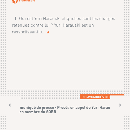
Biélorussie
1. Qui est Yuri Harauski et quelles sont les charges
retenues contre lui ? Yuri Harauski est un
ressortissant b...
COMMUNIQUÉS DE PRESSE
Communiqué de presse - Procès en appel de Yuri Harauski,
ancien membre du SOBR