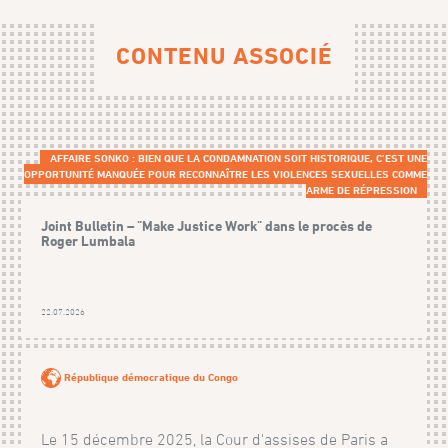
CONTENU ASSOCIÉ
AFFAIRE SONKO : BIEN QUE LA CONDAMNATION SOIT HISTORIQUE, C’EST UNE
OPPORTUNITÉ MANQUÉE POUR RECONNAÎTRE LES VIOLENCES SEXUELLES COMME
ARME DE RÉPRESSION
Joint Bulletin – "Make Justice Work" dans le procès de
Roger Lumbala
22.07.2026
République démocratique du Congo
Le 15 décembre 2025, la Cour d'assises de Paris a