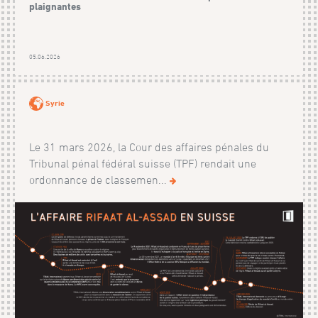
plaignantes
05.06.2026
Syrie
Le 31 mars 2026, la Cour des affaires pénales du
Tribunal pénal fédéral suisse (TPF) rendait une
ordonnance de classemen...