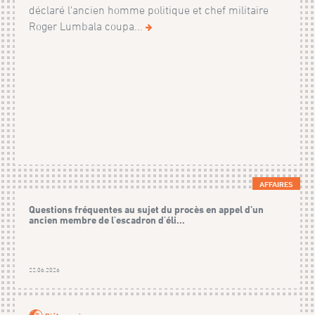
déclaré l'ancien homme politique et chef militaire
Roger Lumbala coupa...
AFFAIRES
Questions fréquentes au sujet du procès en appel d’un
ancien membre de l'escadron d'éli...
22.06.2026