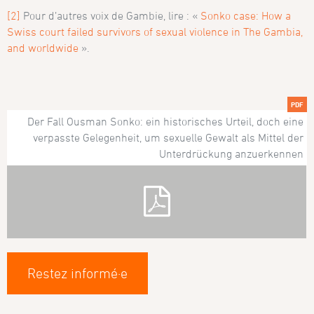
[2]
Pour d’autres voix de Gambie, lire : «
Sonko case: How a
Swiss court failed survivors of sexual violence in The Gambia,
and worldwide
».
PDF
Der Fall Ousman Sonko: ein historisches Urteil, doch eine
verpasste Gelegenheit, um sexuelle Gewalt als Mittel der
Unterdrückung anzuerkennen
Restez informé·e