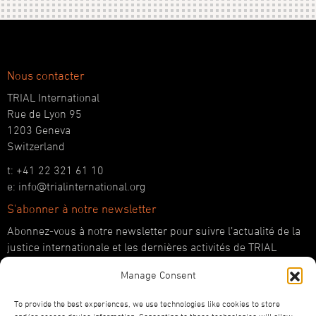
Nous contacter
TRIAL International
Rue de Lyon 95
1203 Geneva
Switzerland
t: +41 22 321 61 10
e: info@trialinternational.org
S'abonner à notre newsletter
Abonnez-vous à notre newsletter pour suivre l’actualité de la
justice internationale et les dernières activités de TRIAL
International.
Manage Consent
JE M'ABONNE
To provide the best experiences, we use technologies like cookies to store
Suivez-nous !