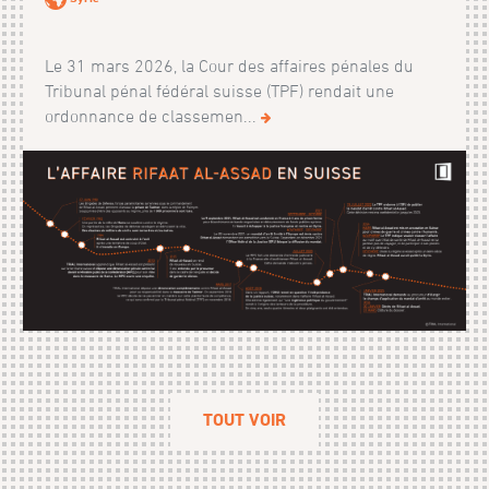
Le 31 mars 2026, la Cour des affaires pénales du
Tribunal pénal fédéral suisse (TPF) rendait une
ordonnance de classemen...
TOUT VOIR