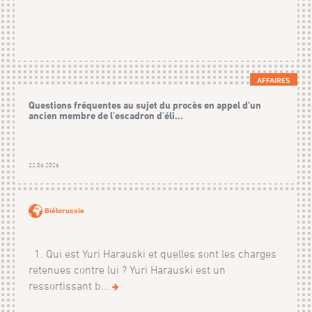
AFFAIRES
Questions fréquentes au sujet du procès en appel d’un
ancien membre de l'escadron d'éli...
22.06.2026
Biélorussie
1. Qui est Yuri Harauski et quelles sont les charges
retenues contre lui ? Yuri Harauski est un
ressortissant b...