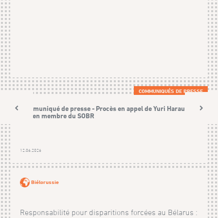
COMMUNIQUÉS DE PRESSE
Communiqué de presse - Procès en appel de Yuri Harauski,
ancien membre du SOBR
12.06.2026
Biélorussie
Responsabilité pour disparitions forcées au Bélarus :