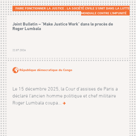
FAIRE FONCTIONNER LA JUSTICE : LA SOCIÉTÉ CIVILE S'UNIT DANS LA LUTTE
MONDIALE CONTRE L'IMPUNITÉ
Joint Bulletin – "Make Justice Work" dans le procès de
Roger Lumbala
22.07.2026
République démocratique du Congo
Le 15 décembre 2025, la Cour d'assises de Paris a
déclaré l'ancien homme politique et chef militaire
Roger Lumbala coupa...