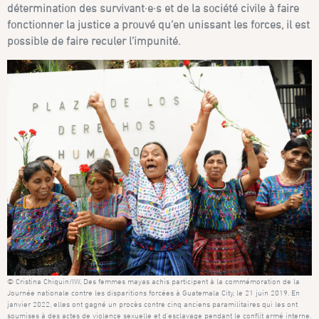
détermination des survivant·e·s et de la société civile à faire
fonctionner la justice a prouvé qu’en unissant les forces, il est
possible de faire reculer l’impunité.
© Cristina Chiquin/IW, Des femmes mayas achis participent à la commémoration de la
Journée nationale contre les disparitions forcées à Guatemala City, le 21 juin 2019. En
janvier 2022, elles ont gagné un procès contre cinq anciens paramilitaires qui les ont
soumises à des actes de violence sexuelle et d’esclavage pendant le conflit armé interne.