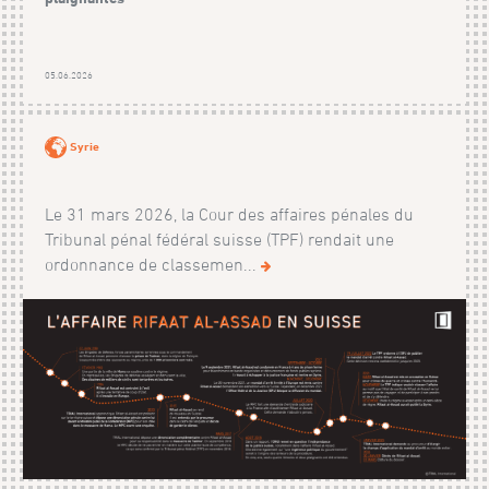
05.06.2026
Syrie
Le 31 mars 2026, la Cour des affaires pénales du
Tribunal pénal fédéral suisse (TPF) rendait une
ordonnance de classemen...