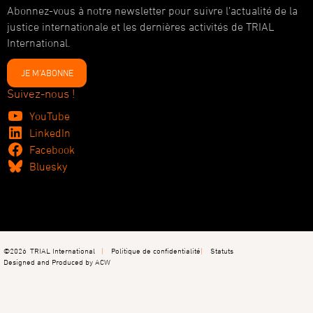
Abonnez-vous à notre newsletter pour suivre l’actualité de la
justice internationale et les dernières activités de TRIAL
International.
JE M'ABONNE
Suivez-nous !
YouTube
LinkedIn
Facebook
Bluesky
©2026
TRIAL International
Politique de confidentialité
Statuts
Designed and Produced by ACW