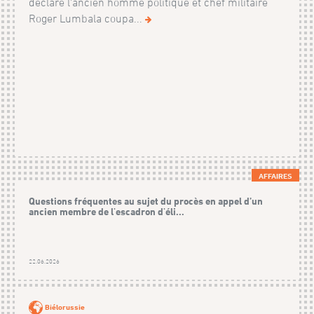
déclaré l'ancien homme politique et chef militaire
Roger Lumbala coupa...
AFFAIRES
Questions fréquentes au sujet du procès en appel d’un
ancien membre de l'escadron d'éli...
22.06.2026
Biélorussie