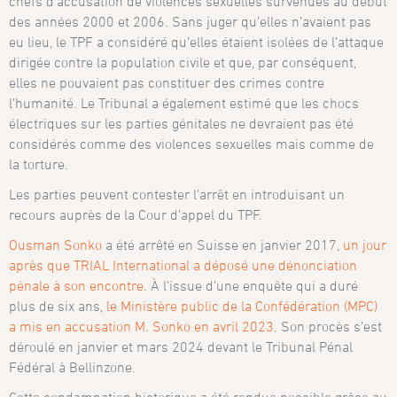
chefs d’accusation de violences sexuelles survenues au début
des années 2000 et 2006. Sans juger qu’elles n’avaient pas
eu lieu, le TPF a considéré qu’elles étaient isolées de l’attaque
dirigée contre la population civile et que, par conséquent,
elles ne pouvaient pas constituer des crimes contre
l’humanité. Le Tribunal a également estimé que les chocs
électriques sur les parties génitales ne devraient pas été
considérés comme des violences sexuelles mais comme de
la torture.
Les parties peuvent contester l’arrêt en introduisant un
recours auprès de la Cour d’appel du TPF.
Ousman Sonko
a été arrêté en Suisse en janvier 2017,
un jour
après que TRIAL International a déposé une dénonciation
pénale à son encontre
. À l’issue d’une enquête qui a duré
plus de six ans,
le Ministère public de la Confédération (MPC)
a mis en accusation M. Sonko en avril 2023
. Son procès s’est
déroulé en janvier et mars 2024 devant le Tribunal Pénal
Fédéral à Bellinzone.
Cette condamnation historique a été rendue possible grâce au