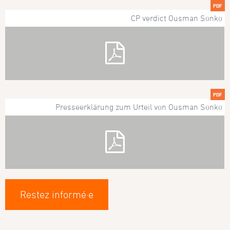
PDF
CP verdict Ousman Sonko
PDF
Presseerklärung zum Urteil von Ousman Sonko
Restez informé·e