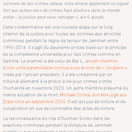
victimes de ces crimes odieux, mais envoie également un signal
fort aux auteur·ice·s de crimes haut placé·e·s dans le monde
entier : la justice peut vous rattraper
», a-t-il ajouté.
Cette condamnation est une nouvelle étape sur le long
chemin de la justice pour toutes les victimes des atrocités
commises pendant le règne de terreur de Jammeh entre
1994-2016. Il s’agit du deuxième procès basé sur le principe
de la compétence universelle pour des crimes commis en
Gambie. Le premier a été celui de Bai L.,
ancien membre
d’une unité paramilitaire connue sous le nom de « Junglers
»,
créée par l’ancien président. Il a été condamné par un
tribunal allemand à la prison à vie pour crimes contre
l’humanité en novembre 2023. Un autre membre présumé du
même escadron de la mort,
Michael Correa, doit être jugé aux
États-Unis en septembre 2024
. Il est accusé de torture et de
conspiration en vue de commettre des actes de torture.
La reconnaissance du rôle d’Ousman Sonko dans les
exactions commises pendant la dictature de Jammeh
contribue non seulement à réduire l’impunité pour les