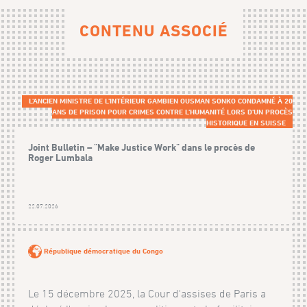
CONTENU ASSOCIÉ
L'ANCIEN MINISTRE DE L'INTÉRIEUR GAMBIEN OUSMAN SONKO CONDAMNÉ À 20
ANS DE PRISON POUR CRIMES CONTRE L'HUMANITÉ LORS D'UN PROCÈS
HISTORIQUE EN SUISSE
Joint Bulletin – "Make Justice Work" dans le procès de
Roger Lumbala
22.07.2026
République démocratique du Congo
Le 15 décembre 2025, la Cour d'assises de Paris a