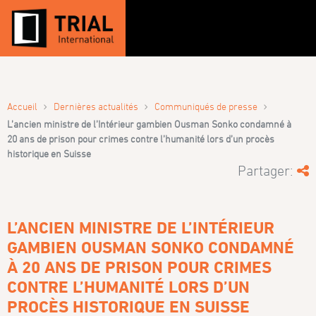
›
›
›
Accueil
Dernières actualités
Communiqués de presse
L’ancien ministre de l’Intérieur gambien Ousman Sonko condamné à
20 ans de prison pour crimes contre l’humanité lors d’un procès
historique en Suisse
Partager:
L’ANCIEN MINISTRE DE L’INTÉRIEUR
GAMBIEN OUSMAN SONKO CONDAMNÉ
À 20 ANS DE PRISON POUR CRIMES
CONTRE L’HUMANITÉ LORS D’UN
PROCÈS HISTORIQUE EN SUISSE