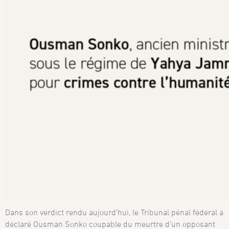
Dans son verdict rendu aujourd’hui, le Tribunal pénal fédéral a
déclaré Ousman Sonko coupable du meurtre d’un opposant