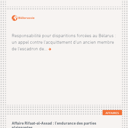
Biélorussie
Responsabilité pour disparitions forcées au Bélarus :
un appel contre l'acquittement d'un ancien membre
de l'escadron de...
AFFAIRES
Affaire Rifaat-al-Assad : l’endurance des parties
plaignantes