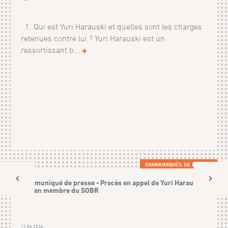
1. Qui est Yuri Harauski et quelles sont les charges
retenues contre lui ? Yuri Harauski est un
ressortissant b...
COMMUNIQUÉS DE PRESSE
Communiqué de presse - Procès en appel de Yuri Harauski,
ancien membre du SOBR
12.06.2026