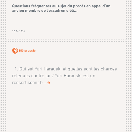
Questions fréquentes au sujet du procès en appel d’un
ancien membre de l'escadron d'éli...
22.06.2026
Biélorussie
1. Qui est Yuri Harauski et quelles sont les charges
retenues contre lui ? Yuri Harauski est un
ressortissant b...