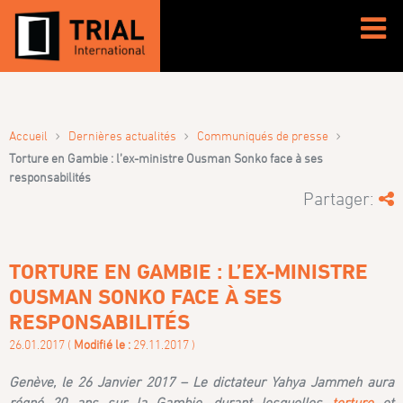
›
›
›
Accueil
Dernières actualités
Communiqués de presse
Torture en Gambie : l’ex-ministre Ousman Sonko face à ses
responsabilités
Partager:
TORTURE EN GAMBIE : L’EX-MINISTRE
OUSMAN SONKO FACE À SES
RESPONSABILITÉS
26.01.2017 (
Modifié le :
29.11.2017 )
Genève, le 26 Janvier 2017 – Le dictateur Yahya Jammeh aura
régné 20 ans sur la Gambie, durant lesquelles
torture
et