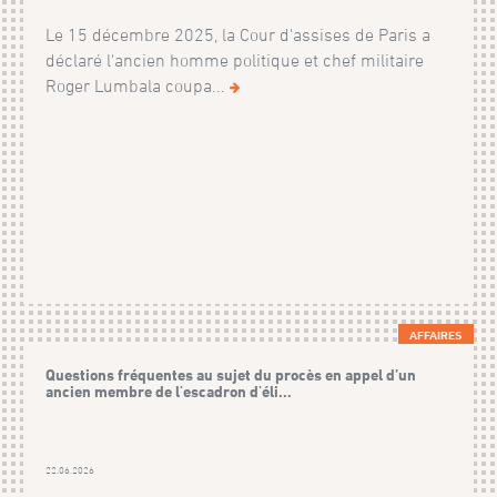
Le 15 décembre 2025, la Cour d'assises de Paris a
déclaré l'ancien homme politique et chef militaire
Roger Lumbala coupa...
AFFAIRES
Questions fréquentes au sujet du procès en appel d’un
ancien membre de l'escadron d'éli...
22.06.2026