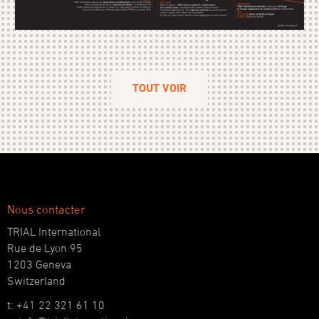
TOUT VOIR
Nous contacter
TRIAL International
Rue de Lyon 95
1203 Geneva
Switzerland
t: +41 22 321 61 10