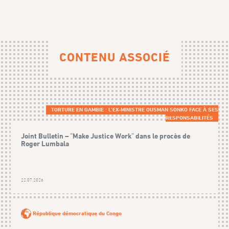
CONTENU ASSOCIÉ
TORTURE EN GAMBIE : L’EX-MINISTRE OUSMAN SONKO FACE À SES
RESPONSABILITÉS
Joint Bulletin – "Make Justice Work" dans le procès de
Roger Lumbala
22.07.2026
République démocratique du Congo