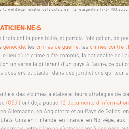
ture et d’extermination de la dictature militaire argentine 1976-1983, aujou
TICIEN·NE·S
es États ont la possibilité, et parfois l’obligation, de p
le
génocide
, les
crimes de guerre
, les
crimes contre l
 le lieu où le crime a été commis, la nationalité de l’
tion universelle diffèrent d’un pays à l’autre, ce qui 
s dossiers et plaider dans des juridictions qui leur 
tant·e·s des victimes à élaborer leurs stratégies de co
ve (
OSJI
) ont déjà publié
12 documents d’informatio
e en Allemagne, en Angleterre et au Pays de Galles, e
 États-Unis en Finlande, en France, en Norvège, aux 
désormais cette série en s’intéressant à des pays au