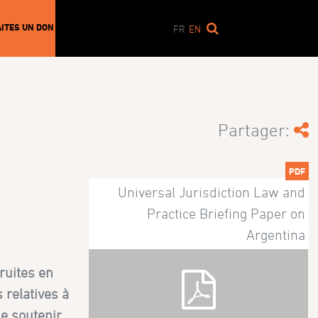
AITES UN DON
FR
EN
Partager:
PDF
N
Universal Jurisdiction Law and
Practice Briefing Paper on
Argentina
ruites en
 relatives à
de soutenir