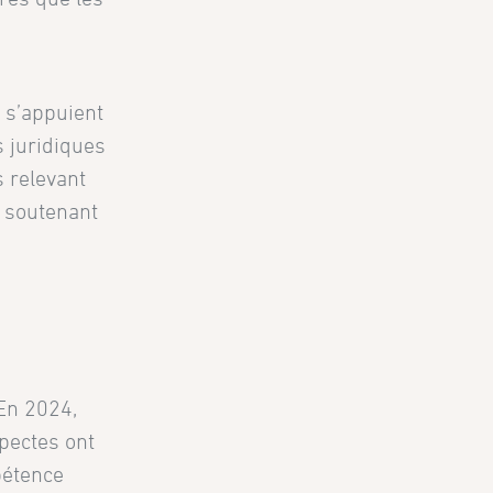
s s’appuient
 juridiques
s relevant
G soutenant
 En 2024,
pectes ont
pétence