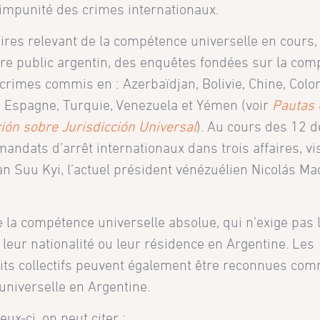
 l’impunité des crimes internationaux.
aires relevant de la compétence universelle en cours,
ère public argentin, des enquêtes fondées sur la co
 crimes commis en : Azerbaïdjan, Bolivie, Chine, Colo
, Espagne, Turquie, Venezuela et Yémen (voir
Pautas 
ción sobre Jurisdicción Universal
). Au cours des 12 d
andats d’arrêt internationaux dans trois affaires, vi
Suu Kyi, l’actuel président vénézuélien Nicolás Ma
de la compétence universelle absolue, qui n’exige pas
i leur nationalité ou leur résidence en Argentine. Les
oits collectifs peuvent également être reconnues co
 universelle en Argentine.
ux-ci, on peut citer :