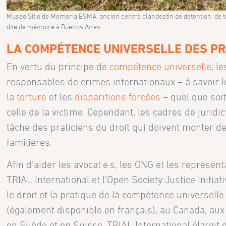
Museo Sitio de Memoria ESMA, ancien centre clandestin de détention, de tor
dite de mémoire à Buenos Aires.
LA COMPÉTENCE UNIVERSELLE DES PRA
En vertu du principe de
compétence universelle
, l
responsables de crimes internationaux – à savoir 
la
torture
et les
disparitions forcées
– quel que soit
celle de la victime. Cependant, les cadres de juridic
tâche des praticiens du droit qui doivent monter de
familières.
Afin d’aider les avocat·e·s, les ONG et les représen
TRIAL International et l’Open Society Justice Initiati
le droit et la pratique de la compétence universell
(également disponible en français), au Canada, aux
en Suède et en Suisse. TRIAL International élargit 