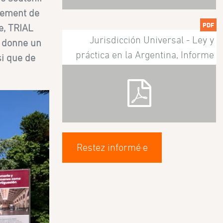
itement de
PDF
e, TRIAL
Jurisdicción Universal - Ley y
i donne un
práctica en la Argentina, Informe
si que de
Restez informé·e