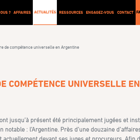
ACTUALITÉS
F
OUS ?
AFFAIRES
RESSOURCES
ENGAGEZ-VOUS
CONTACT
ère de compétence universelle en Argentine
 DE COMPÉTENCE UNIVERSELLE E
ont jusqu’à présent été principalement jugées et inst
otable : l’Argentine. Près d’une douzaine d’affaires
 actuellement devant ses juges et procureurs. Afin 