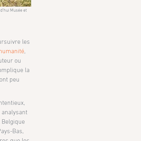
rd’hui Musée et
oursuivre les
’humanité
,
auteur ou
complique la
sont peu
ntentieux,
n
analysant
n Belgique
Pays-Bas,
tres que les