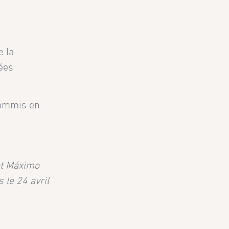
e la
ées
commis en
et Máximo
 le 24 avril