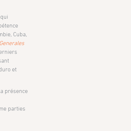
 qui
mpétence
mbie, Cuba,
Generales
erniers
sant
duro et
 la présence
mme parties