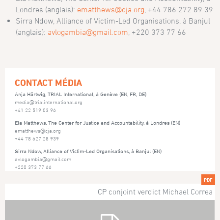
Londres (anglais):
ematthews@cja.org
, +44 786 272 89 39
Sirra Ndow, Alliance of Victim-Led Organisations, à Banjul
(anglais):
avlogambia@gmail.com
, +220 373 77 66
CONTACT MÉDIA
Anja Härtwig, TRIAL International, à Genève (EN, FR, DE)
media@trialinternational.org
+41 22 519 03 96
Ela Matthews, The Center for Justice and Accountability, à Londres (EN)
ematthews@cja.org
+44 78 627 28 939
Sirra Ndow, Alliance of Victim-Led Organisations, à Banjul (EN)
avlogambia@gmail.com
+220 373 77 66
PDF
CP conjoint verdict Michael Correa