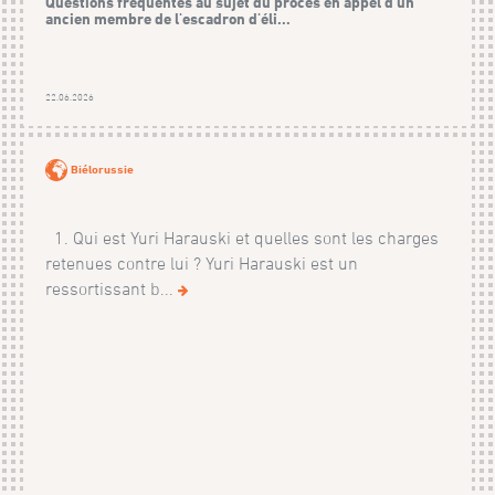
Questions fréquentes au sujet du procès en appel d’un
ancien membre de l'escadron d'éli...
22.06.2026
Biélorussie
1. Qui est Yuri Harauski et quelles sont les charges
retenues contre lui ? Yuri Harauski est un
ressortissant b...