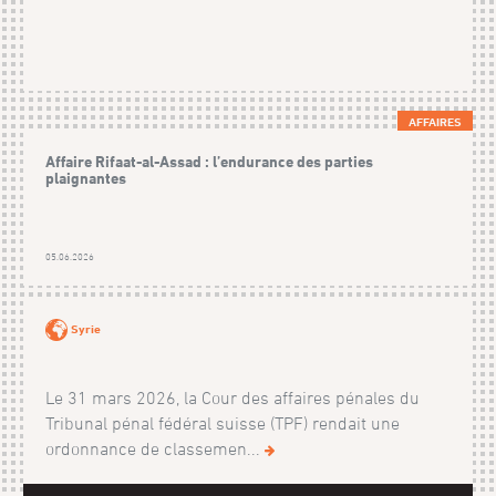
AFFAIRES
Affaire Rifaat-al-Assad : l’endurance des parties
plaignantes
05.06.2026
Syrie
Le 31 mars 2026, la Cour des affaires pénales du
Tribunal pénal fédéral suisse (TPF) rendait une
ordonnance de classemen...