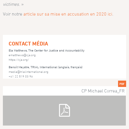
victimes
. »
Voir notre
article sur sa mise en accusation en 2020 ici
.
CONTACT MÉDIA
Ela Matthews, The Center for Justice and Accountability
ematthews@cja.org
https://cja.org/
Benoit Meystre, TRIAL International (anglais, français)
media@trialinternational.org
+41 22 519 03 96
PDF
CP Michael Correa_FR