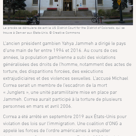
Le procès se déroulera devant la US District Court for the District of Colorado, qui se
trouve à Denver aux États-Unis. © Creative Commons
L’ancien président gambien Yahya Jammeh a dirigé le pays
d’une main de fer entre 1994 et 2016. Au cours de ces
années, la population gambienne a subi des violations
généralisées des droits de l’homme, notamment des actes de
torture, des disparitions forcées, des exécutions
extrajudiciaires et des violences sexuelles. L’accusé Michael
Correa serait un membre de l’escadron de la mort
« Junglers », une unité paramilitaire mise en place par
Jammeh. Correa aurait participé à la torture de plusieurs
personnes en mars et avril 2006.
Correa a été arrêté en septembre 2019 aux États-Unis pour
violation des lois sur l’immigration. Une coalition d’ONG a
appelé les forces de l’ordre américaines à enquêter