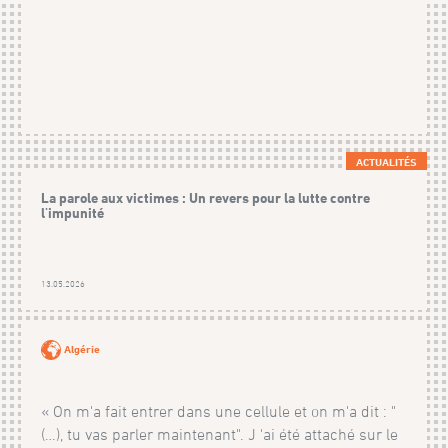
ACTUALITÉS
La parole aux victimes : Un revers pour la lutte contre
l'impunité
13.05.2026
Algérie
« On m'a fait entrer dans une cellule et on m'a dit : "
(…), tu vas parler maintenant". J 'ai été attaché sur le