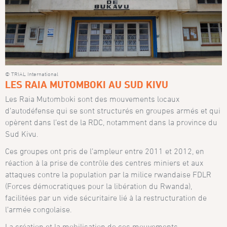
© TRIAL International
LES RAIA MUTOMBOKI AU SUD KIVU
Les Raia Mutomboki sont des mouvements locaux
d’autodéfense qui se sont structurés en groupes armés et qui
opèrent dans l’est de la RDC, notamment dans la province du
Sud Kivu.
Ces groupes ont pris de l’ampleur entre 2011 et 2012, en
réaction à la prise de contrôle des centres miniers et aux
attaques contre la population par la milice rwandaise FDLR
(Forces démocratiques pour la libération du Rwanda),
facilitées par un vide sécuritaire lié à la restructuration de
l’armée congolaise.
La création et la mobilisation de ces mouvements