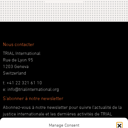
Nous contacter
TRIAL International
Rue de Lyon 95
1203 Geneva
Switzerland
t: +41 22 321 61 10
e: info@trialinternational.org
S'abonner à notre newsletter
Abonnez-vous à notre newsletter pour suivre l’actualité de la
justice internationale et les dernières activités de TRIAL
International.
Manage Consent