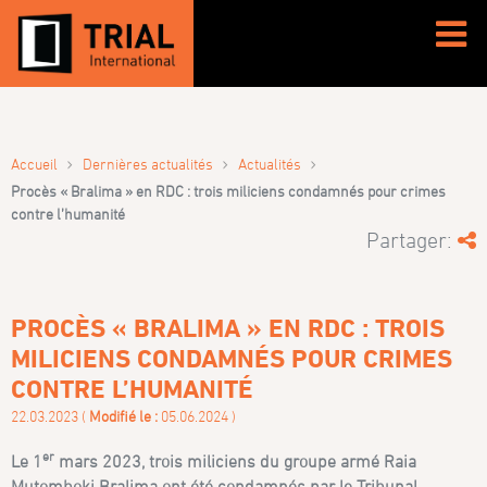
›
›
›
Accueil
Dernières actualités
Actualités
Procès « Bralima » en RDC : trois miliciens condamnés pour crimes
contre l’humanité
Partager:
PROCÈS « BRALIMA » EN RDC : TROIS
MILICIENS CONDAMNÉS POUR CRIMES
CONTRE L’HUMANITÉ
22.03.2023 (
Modifié le :
05.06.2024 )
er
Le 1
mars 2023, trois miliciens du groupe armé Raia
Mutomboki Bralima ont été condamnés par le Tribunal