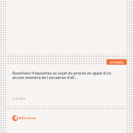
AFFAIRES
Questions fréquentes au sujet du procès en appel d’un
ancien membre de l'escadron d'éli...
22.06.2026
Biélorussie