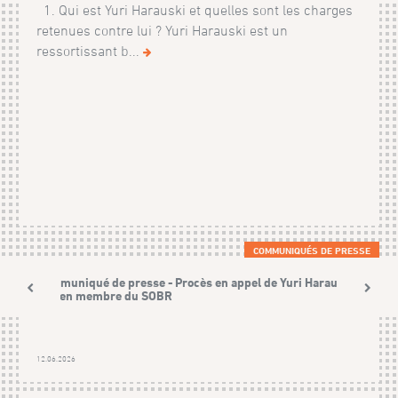
1. Qui est Yuri Harauski et quelles sont les charges
retenues contre lui ? Yuri Harauski est un
ressortissant b...
COMMUNIQUÉS DE PRESSE
Communiqué de presse - Procès en appel de Yuri Harauski,
ancien membre du SOBR
12.06.2026