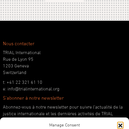
Nous contacter
TRIAL International
Rue de Lyon 95
1203 Geneva
Switzerland
t: +41 22 321 61 10
e: info@trialinternational.org
S'abonner à notre newsletter
Abonnez-vous à notre newsletter pour suivre l’actualité de la
justice internationale et les dernières activités de TRIAL
International.
Manage Consent