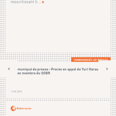
ressortissant b...
COMMUNIQUÉS DE PRESSE
Communiqué de presse - Procès en appel de Yuri Harauski,
ancien membre du SOBR
12.06.2026
Biélorussie