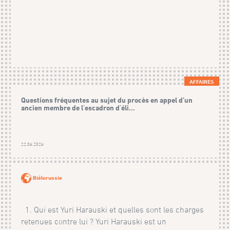
AFFAIRES
Questions fréquentes au sujet du procès en appel d’un
ancien membre de l'escadron d'éli...
22.06.2026
Biélorussie
1. Qui est Yuri Harauski et quelles sont les charges
retenues contre lui ? Yuri Harauski est un