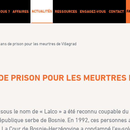
ACTUALITÉS
F
OUS ?
AFFAIRES
RESSOURCES
ENGAGEZ-VOUS
CONTACT
 ans de prison pour les meurtres de Višegrad
 DE PRISON POUR LES MEURTRES 
 sous le nom de « Lalco » a été reconnu coupable du
 République serbe de Bosnie. En 1992, ces personnes 
. La Cour de Bosnie-Herzégovine a condamné l’ex-sol