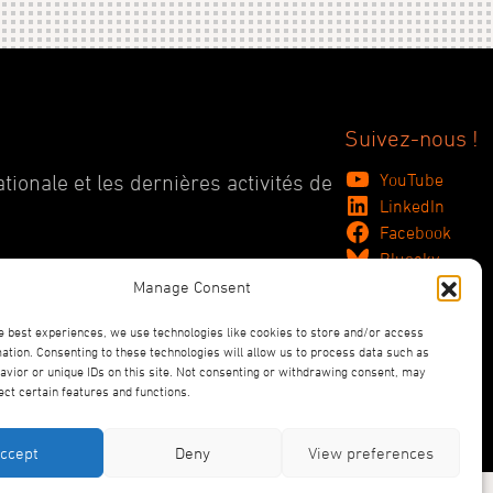
Suivez-nous !
YouTube
tionale et les dernières activités de
LinkedIn
Facebook
Bluesky
Manage Consent
e best experiences, we use technologies like cookies to store and/or access
ation. Consenting to these technologies will allow us to process data such as
vior or unique IDs on this site. Not consenting or withdrawing consent, may
ect certain features and functions.
ccept
Deny
View preferences