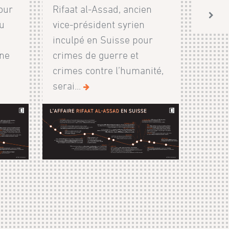
our
Rifaat al-Assad, ancien
du
vice-président syrien
inculpé en Suisse pour
une
crimes de guerre et
crimes contre l’humanité,
serai...