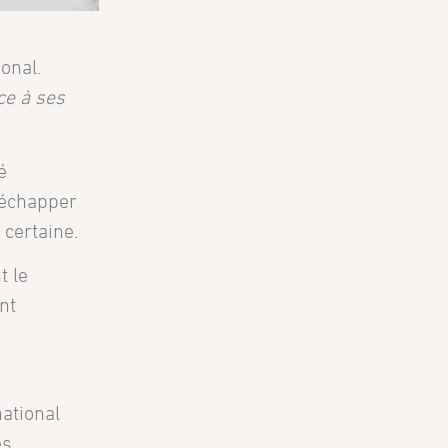
ional.
ace à ses
é
’échapper
 certaine.
t le
nt
ational
s,