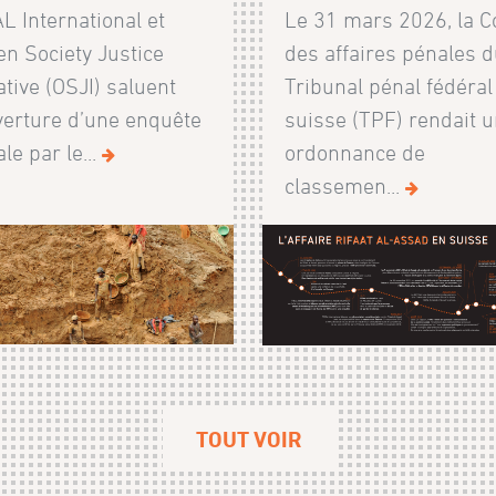
L International et
Le 31 mars 2026, la C
en Society Justice
des affaires pénales 
iative (OSJI) saluent
Tribunal pénal fédéral
verture d’une enquête
suisse (TPF) rendait 
le par le...
ordonnance de
classemen...
TOUT VOIR