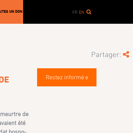
AITES UN DON
FR
EN
Partager:
Restez informé·e
DE
 meurtre de
avaient été
dat bosno-