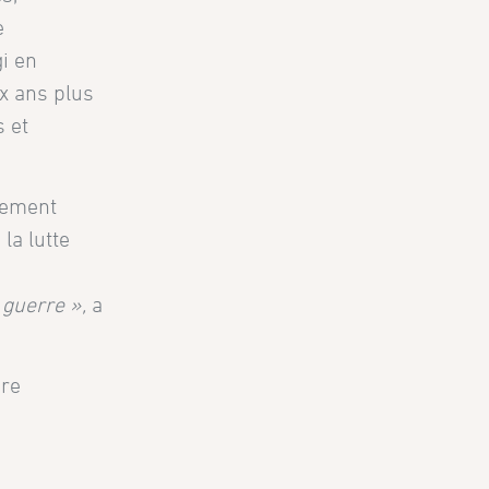
e
gi en
ux ans plus
s et
ivement
la lutte
 guerre »,
a
ère