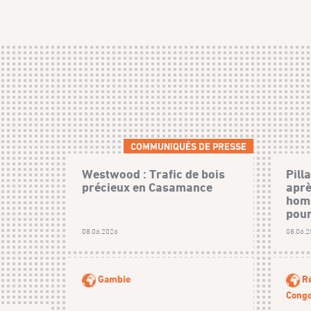
COMMUNIQUÉS DE PRESSE
Westwood : Trafic de bois
Pill
précieux en Casamance
aprè
homm
pour
08.06.2026
08.06.
Gambie
R
Cong