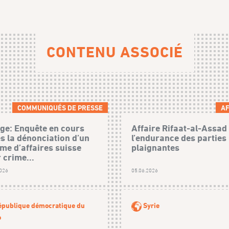
CONTENU ASSOCIÉ
COMMUNIQUÉS DE PRESSE
AF
age: Enquête en cours
Affaire Rifaat-al-Assad 
s la dénonciation d’un
l’endurance des parties
e d’affaires suisse
plaignantes
 crime...
2026
05.06.2026
épublique démocratique du
Syrie
o