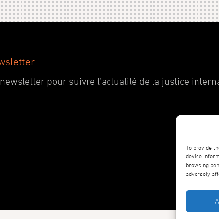
wsletter
wsletter pour suivre l’actualité de la justice interna
To provide th
device inform
browsing beha
adversely aff
A