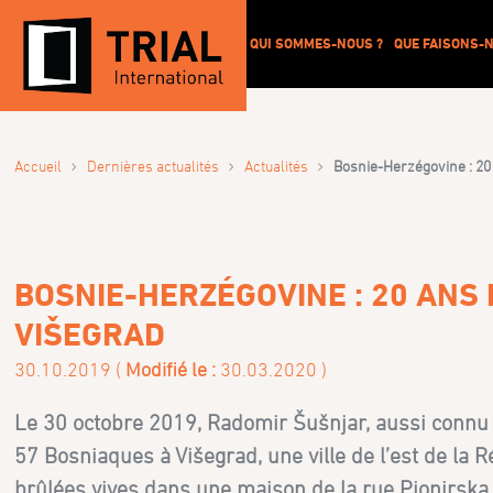
QUI SOMMES-NOUS ?
QUE FAISONS-N
›
›
›
Accueil
Dernières actualités
Actualités
Bosnie-Herzégovine : 20
BOSNIE-HERZÉGOVINE : 20 ANS
VIŠEGRAD
30.10.2019 (
Modifié le :
30.03.2020 )
Le 30 octobre 2019, Radomir Šušnjar, aussi connu
57 Bosniaques à Višegrad, une ville de l’est de la
brûlées vives dans une maison de la rue Pionirska