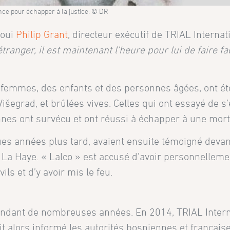
ance pour échapper à la justice. © DR
éjoui
Philip Grant
, directeur exécutif de TRIAL Internat
étranger, il est maintenant l’heure pour lui de faire f
s femmes, des enfants et des personnes âgées, ont ét
šegrad, et brûlées vives. Celles qui ont essayé de s
nes ont survécu et ont réussi à échapper à une mort
es années plus tard, avaient ensuite témoigné devan
à La Haye. « Lalco » est accusé d’avoir personnelleme
ils et d’y avoir mis le feu.
pendant de nombreuses années. En 2014, TRIAL Intern
ait alors informé les autorités bosniennes et française