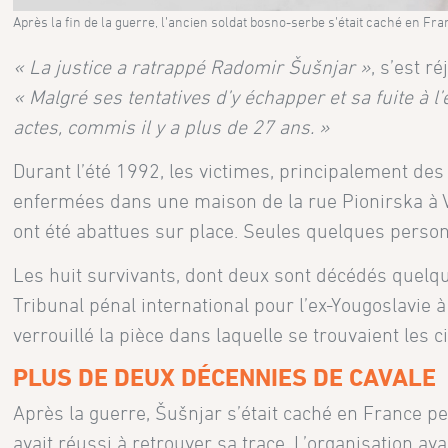
Après la fin de la guerre, l’ancien soldat bosno-serbe s’était caché en Fr
«
La justice a ratrappé Radomir Šušnjar
»
, s’est r
«
Malgré ses tentatives d’y échapper et sa fuite à l’
actes, commis il y a plus de 27 ans.
»
Durant l’été 1992, les victimes, principalement de
enfermées dans une maison de la rue Pionirska à Vi
ont été abattues sur place. Seules quelques person
Les huit survivants, dont deux sont décédés quelqu
Tribunal pénal international pour l’ex-Yougoslavie 
verrouillé la pièce dans laquelle se trouvaient les civ
PLUS DE DEUX DÉCENNIES DE CAVALE
Après la guerre, Šušnjar s’était caché en France 
avait réussi à retrouver sa trace. L’organisation av