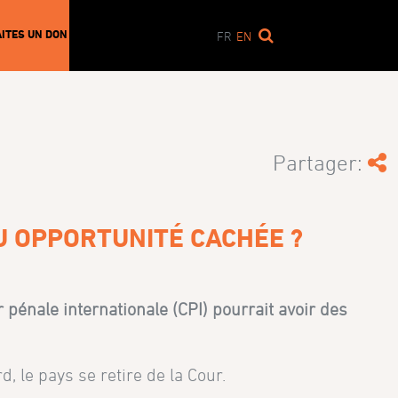
AITES UN DON
FR
EN
Partager:
U OPPORTUNITÉ CACHÉE ?
 pénale internationale (CPI) pourrait avoir des
rd, le pays se retire de la Cour.