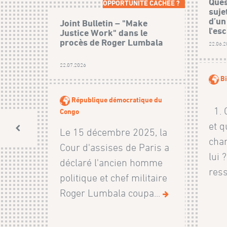
Ques
OPPORTUNITÉ CACHÉE ?
suje
d’un
Joint Bulletin – "Make
l'esc
Justice Work" dans le
procès de Roger Lumbala
22.06.
22.07.2026
Bi
République démocratique du
1. Q
Congo
et q
Le 15 décembre 2025, la
char
Cour d'assises de Paris a
lui 
déclaré l'ancien homme
ress
politique et chef militaire
Roger Lumbala coupa...