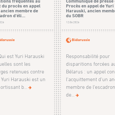
tions fréquentes au
Communiqué de presse 
t du procès en appel
Procès en appel de Yuri
 ancien membre de
Harauski, ancien memb
adron d'éli...
du SOBR
2026
12.06.2026
élorussie
Biélorussie
ui est Yuri Harauski
Responsabilité pour
uelles sont les
disparitions forcées a
ges retenues contre
Bélarus : un appel con
? Yuri Harauski est un
l'acquittement d'un an
ortissant b...
membre de l'escadro
de...