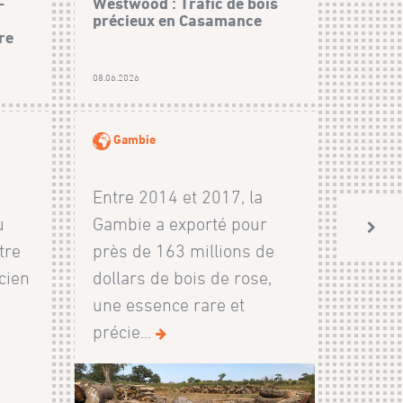
-
Westwood : Trafic de bois
précieux en Casamance
re
08.06.2026
Gambie
Entre 2014 et 2017, la
u
Gambie a exporté pour
tre
près de 163 millions de
cien
dollars de bois de rose,
n
une essence rare et
précie...