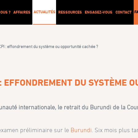
ACTUALITÉS
F
OUS ?
AFFAIRES
RESSOURCES
ENGAGEZ-VOUS
CONTACT
 CPI : effondrement du système ou opportunité cachée ?
I : EFFONDREMENT DU SYSTÈME O
uté internationale, le retrait du Burundi de la Cour
examen préliminaire sur le
Burundi
. Six mois plus ta