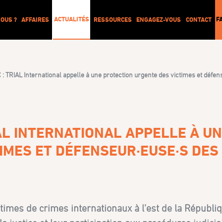
ACTUALITÉS
F
OUS ?
AFFAIRES
RESSOURCES
ENGAGEZ-VOUS
CONTACT
 TRIAL International appelle à une protection urgente des victimes et défe
AL INTERNATIONAL APPELLE À U
IMES ET DÉFENSEUR·EUSE·S DES
imes de crimes internationaux à l’est de la Républi