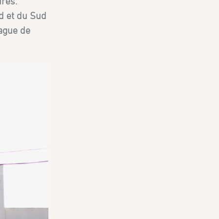
ires.
d et du Sud
vague de