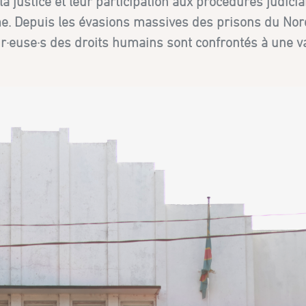
 justice et leur participation aux procédures judicia
rme. Depuis les évasions massives des prisons du Nor
eur·euse·s des droits humains sont confrontés à une 