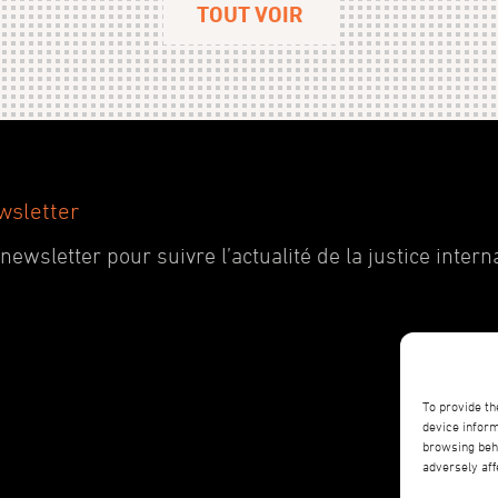
TOUT VOIR
wsletter
wsletter pour suivre l’actualité de la justice interna
To provide th
device inform
browsing beha
adversely aff