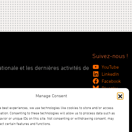
Suivez-nous !
YouTube
tionale et les dernières activités de
LinkedIn
Facebook
Bluesky
Manage Consent
e best experiences, we use technologies like cookies to store and/or access
ation. Consenting to these technologies will allow us to process data such as
vior or unique IDs on this site. Not consenting or withdrawing consent, may
ect certain features and functions.