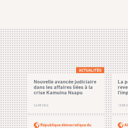
ACTUALITÉS
Nouvelle avancée judiciaire
La p
dans les affaires liées à la
reve
crise Kamuina Nsapu
l'im
26.05.2026
13.05.
République démocratique du
Al