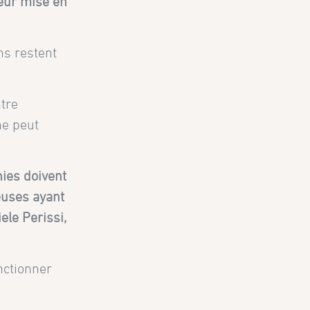
leur mise en
ns restent
ntre
ne peut
nies doivent
euses ayant
ele Perissi,
nctionner