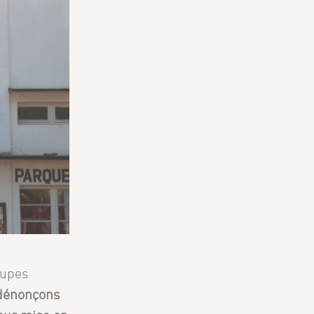
oupes
dénonçons