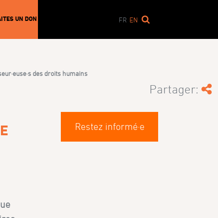
AITES UN DON
FR
EN
nseur·euse·s des droits humains
Partager:
Restez informé·e
NE
que