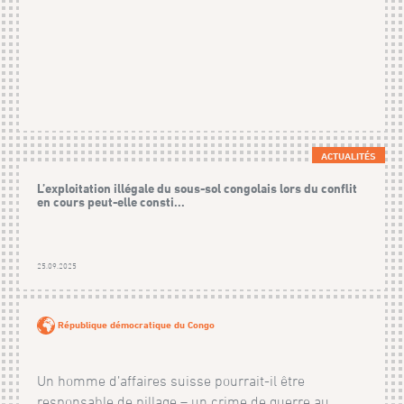
ACTUALITÉS
L’exploitation illégale du sous-sol congolais lors du conflit
en cours peut-elle consti...
25.09.2025
République démocratique du Congo
Un homme d’affaires suisse pourrait-il être
responsable de pillage – un crime de guerre au