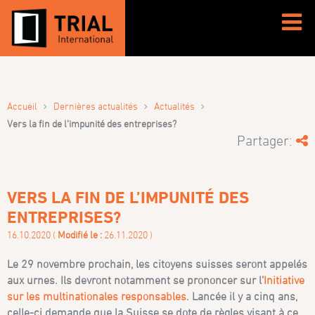
›
›
›
Accueil
Dernières actualités
Actualités
Vers la fin de l’impunité des entreprises?
Partager:
VERS LA FIN DE L’IMPUNITÉ DES
ENTREPRISES?
16.10.2020 (
Modifié le :
26.11.2020 )
Le 29 novembre prochain, les citoyens suisses seront appelés
aux urnes. Ils devront notamment se prononcer sur l’
Initiative
sur les multinationales responsables
. Lancée il y a cinq ans,
celle-ci demande que la Suisse se dote de règles visant à ce