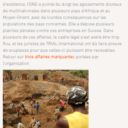
d’existence, l’ONG a pointé du doigt les agissements douteux
de multinationales dans plusieurs pays d’Afrique et au
Moyen-Orient, avec de lourdes conséquences sur les
populations des pays concernés. Elle a déposé plusieurs
plaintes pénales contre ces entreprises en Suisse. Dans
plusieurs de ces affaires, le cadre légal s’est avéré être trop
flou, et les juristes de TRIAL International ont dû faire preuve
de souplesse pour que celles-ci puissent être recevables.
Retour sur
trois affaires marquante
s
portées par
l’organisation.