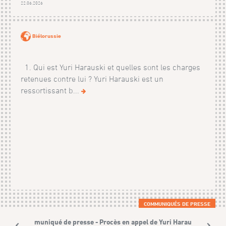
22.06.2026
Biélorussie
1. Qui est Yuri Harauski et quelles sont les charges
retenues contre lui ? Yuri Harauski est un
ressortissant b...
COMMUNIQUÉS DE PRESSE
Communiqué de presse - Procès en appel de Yuri Harauski,