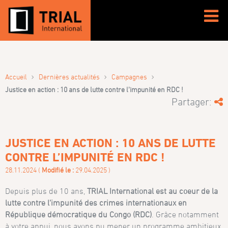
›
›
›
Accueil
Dernières actualités
Campagnes
Justice en action : 10 ans de lutte contre l’impunité en RDC !
Partager:
JUSTICE EN ACTION : 10 ANS DE LUTTE
CONTRE L’IMPUNITÉ EN RDC !
28.11.2024 (
Modifié le :
29.04.2025 )
Depuis plus de 10 ans,
TRIAL International est au coeur de la
lutte contre l’impunité des crimes internationaux en
République démocratique du Congo (RDC)
. Grâce notamment
à votre appui, nous avons pu mener un programme ambitieux,