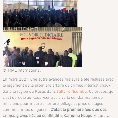
©TRIAL International
En mars 2021, une autre avancée majeure a été réalisée avec
le jugement de la première affaire de crimes internationaux
dans la région du Kasaï, dans
l’affaire Nsumbu
. Ce procès, qui
s’est déroulé au Kasaï-central, a vu la condamnation de
miliciens pour meurtre, torture, pillage et prise d’otages
comme crimes de guerre.
C’était la première fois que des
crimes graves liés au conflit dit « Kamuina Nsapu »
, qui avait