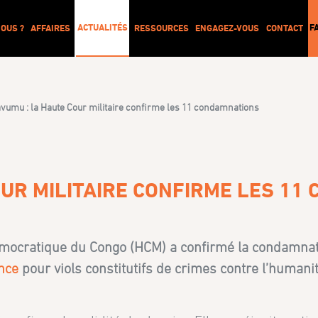
ACTUALITÉS
F
OUS ?
AFFAIRES
RESSOURCES
ENGAGEZ-VOUS
CONTACT
avumu : la Haute Cour militaire confirme les 11 condamnations
OUR MILITAIRE CONFIRME LES 1
 démocratique du Congo (HCM) a confirmé la condamna
nce
pour viols constitutifs de crimes contre l’humani