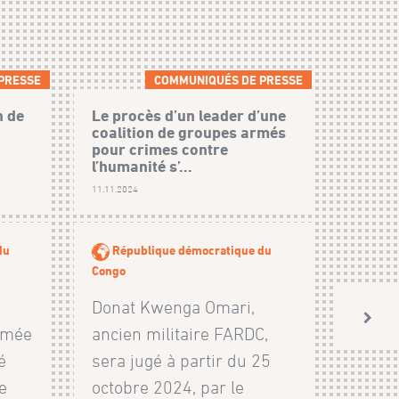
PRESSE
COMMUNIQUÉS DE PRESSE
n de
Le procès d’un leader d’une
coalition de groupes armés
pour crimes contre
l’humanité s’...
11.11.2024
du
République démocratique du
Congo
Donat Kwenga Omari,
armée
ancien militaire FARDC,
é
sera jugé à partir du 25
e
octobre 2024, par le