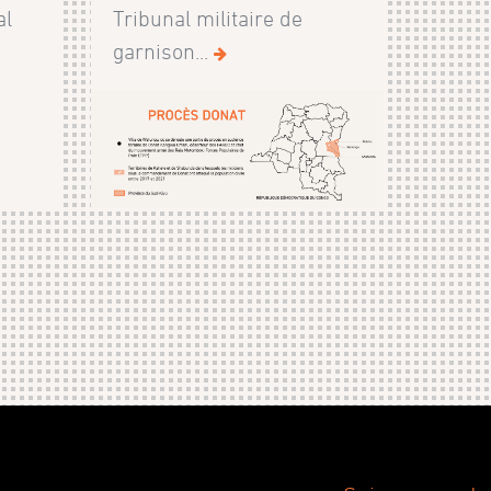
al
Tribunal militaire de
garnison...