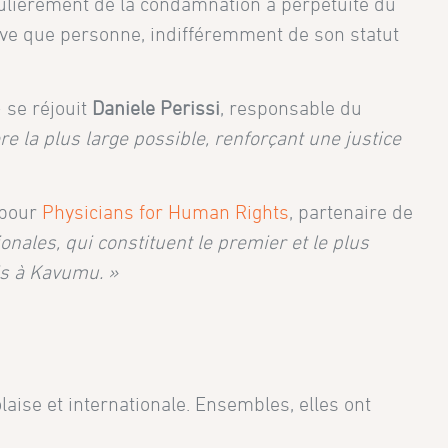
ticulièrement de la condamnation à perpétuité du
ouve que personne, indifféremment de son statut
 se réjouit
Daniele Perissi
, responsable du
ère la plus large possible, renforçant une justice
 pour
Physicians for Human Rights
, partenaire de
nales, qui constituent le premier et le plus
mis à Kavumu. »
olaise et internationale. Ensembles, elles ont
.