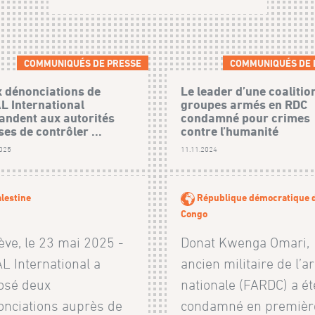
COMMUNIQUÉS DE PRESSE
COMMUNIQUÉS DE 
 dénonciations de
Le leader d’une coalitio
L International
groupes armés en RDC
ndent aux autorités
condamné pour crimes
ses de contrôler ...
contre l’humanité
2025
11.11.2024
lestine
République démocratique 
Congo
ve, le 23 mai 2025 -
Donat Kwenga Omari,
L International a
ancien militaire de l’
osé deux
nationale (FARDC) a ét
onciations auprès de
condamné en premièr