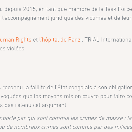
u depuis 2015, en tant que membre de la Task Force p
é à l’accompagnement juridique des victimes et de le
Human Rights
et
l’hôpital de Panzi
, TRIAL Internationa
es violées.
onnu la faillite de l’État congolais à son obligation
t invoquées que les moyens mis en œuvre pour faire c
as pas retenu cet argument.
rte par qui sont commis les crimes de masse : la res
, où de nombreux crimes sont commis par des milice