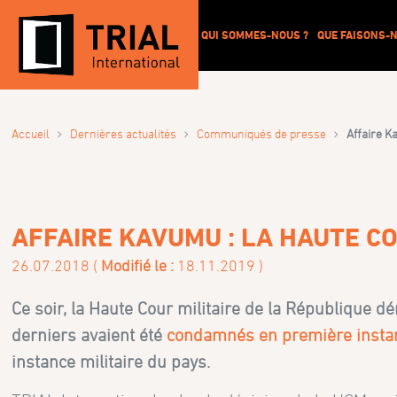
QUI SOMMES-NOUS ?
QUE FAISONS-N
›
›
›
Accueil
Dernières actualités
Communiqués de presse
Affaire K
AFFAIRE KAVUMU : LA HAUTE C
26.07.2018 (
Modifié le :
18.11.2019 )
Ce soir, la Haute Cour militaire de la République
derniers avaient été
condamnés en première insta
instance militaire du pays.