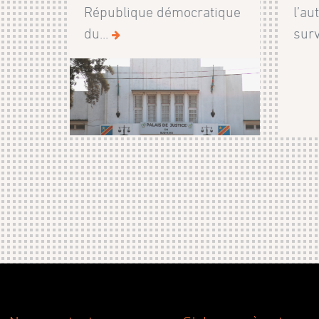
République démocratique
l’au
du...
surv