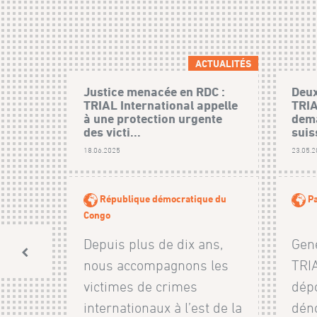
ACTUALITÉS
Justice menacée en RDC :
Deux
TRIAL International appelle
TRIA
à une protection urgente
dema
des victi...
suis
18.06.2025
23.05.
République démocratique du
Pa
Congo
Depuis plus de dix ans,
Genè
nous accompagnons les
TRIA
victimes de crimes
dép
internationaux à l’est de la
dén