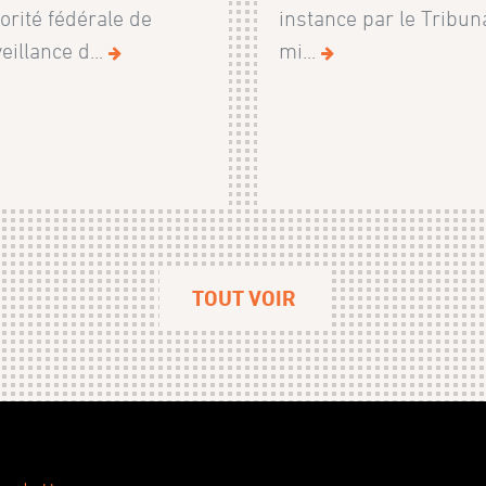
torité fédérale de
instance par le Tribun
eillance d...
mi...
TOUT VOIR