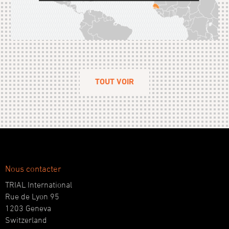
TOUT VOIR
Nous contacter
TRIAL International
Rue de Lyon 95
1203 Geneva
Switzerland