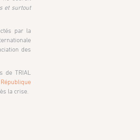
us et surtout
tés par la
ternationale
nciation des
ns de TRIAL
a
République
ès la crise.