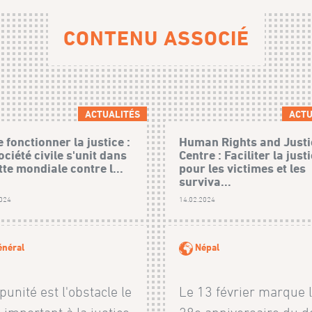
CONTENU ASSOCIÉ
ACTUALITÉS
ACTU
e fonctionner la justice :
Human Rights and Justi
ociété civile s'unit dans
Centre : Faciliter la just
utte mondiale contre l...
pour les victimes et les
surviva...
2024
14.02.2024
néral
Népal
punité est l'obstacle le
Le 13 février marque 