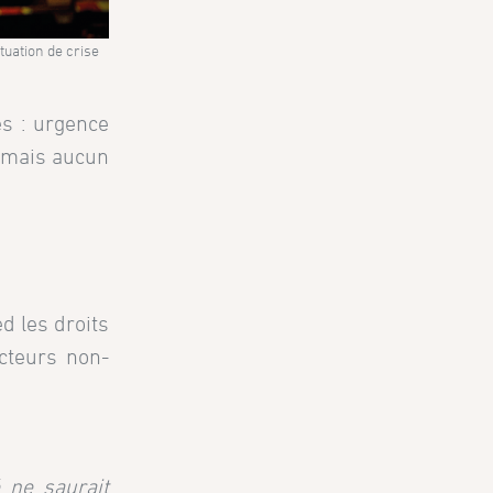
tuation de crise
s : urgence
, mais aucun
d les droits
acteurs non-
́ ne saurait