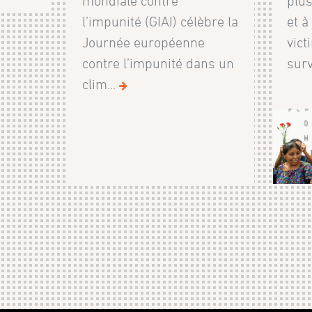
mondiale contre
plus
l’impunité (GIAI) célèbre la
et à
Journée européenne
vict
contre l’impunité dans un
surv
clim...