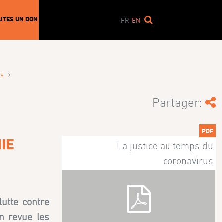
AITES UN DON
FR
EN
›
es
Partager:
PDF
IE
La justice au temps du
coronavirus
lutte contre
n revue les