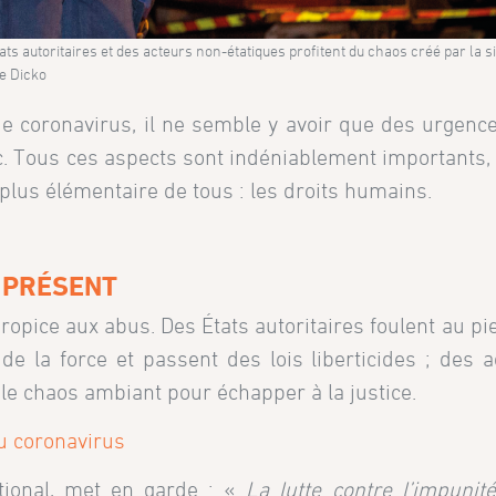
ts autoritaires et des acteurs non-étatiques profitent du chaos créé par la si
e Dicko
 coronavirus, il ne semble y avoir que des urgence
tc. Tous ces aspects sont indéniablement importants
le plus élémentaire de tous : les droits humains.
À PRÉSENT
opice aux abus. Des États autoritaires foulent au pie
de la force et passent des lois liberticides ; des 
 le chaos ambiant pour échapper à la justice.
du coronavirus
ational, met en garde : «
La lutte contre l’impunite