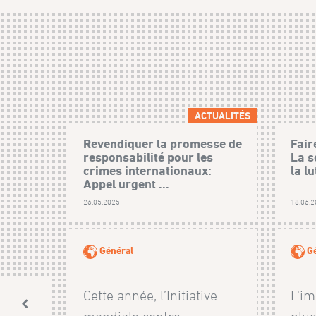
ACTUALITÉS
Revendiquer la promesse de
Fair
responsabilité pour les
La s
crimes internationaux:
la l
Appel urgent ...
26.05.2025
18.06.
Général
Gé
Cette année, l’Initiative
L'im