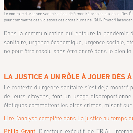
Le contexte d’urgence sanitaire s’est déjà montré propice aux abus. Des Éta
pour commettre des violations des droits humains. ©UN Photo/Harandan
Dans la communication qui entoure la pandémie de
sanitaire, urgence économique, urgence sociale, e
ne peut être résolu sans être ancré dans le bien 
LA JUSTICE A UN RÔLE À JOUER DÈS 
Le contexte d’urgence sanitaire s’est déjà montré pr
de leurs citoyens, font un usage disproportionné 
étatiques commettent les pires crimes, misant sur
Lire l’analyse complète dans La justice au temps 
Philip Grant
, Directeur exécutif de TRIAL Intern