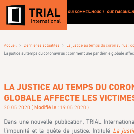
QUI SOMMES-NOUS ?
QUE FAISONS-N
›
›
Accueil
Dernières actualités
La justice au temps du coronavirus : 
La justice au temps du coronavirus : comment une pandémie globale affect
LA JUSTICE AU TEMPS DU CORO
GLOBALE AFFECTE LES VICTIME
20.05.2020 (
Modifié le :
19.05.2020 )
Dans une nouvelle publication, TRIAL Internationa
l’impunité et la quête de justice. Intitulé
La just