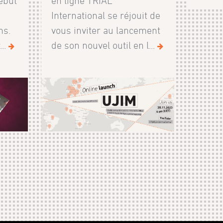
ébut
en ligne TRIAL
International se réjouit de
ns.
vous inviter au lancement
..
de son nouvel outil en l...