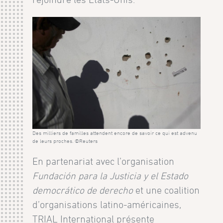
Des milliers de familles attendent encore de savoir ce qui est advenu
de leurs proches. ©Reuters
En partenariat avec l’organisation
Fundación para la Justicia y el Estado
democrático de derecho
et une coalition
d’organisations latino-américaines,
TRIAL International présente