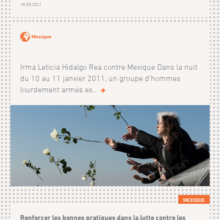
18.05.2021
Mexique
Irma Leticia Hidalgo Rea contre Mexique Dans la nuit
du 10 au 11 janvier 2011, un groupe d'hommes
lourdement armés es...
MEXIQUE
Renforcer les bonnes pratiques dans la lutte contre les