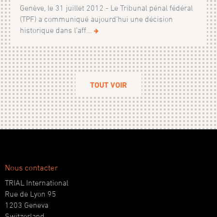
Genève, le 31 juillet 2012 - Le Tribunal pénal fédéral
(TPF) a communiqué aujourd’hui une décision
historique dans l’aff...
TOUT VOIR
Nous contacter
TRIAL International
Rue de Lyon 95
1203 Geneva
Switzerland