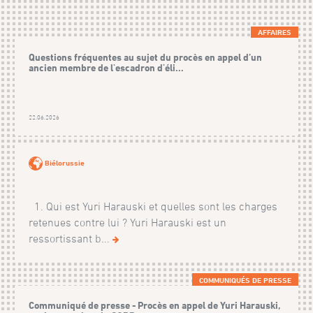
AFFAIRES
Questions fréquentes au sujet du procès en appel d’un
ancien membre de l'escadron d'éli...
22.06.2026
Biélorussie
1. Qui est Yuri Harauski et quelles sont les charges
retenues contre lui ? Yuri Harauski est un
ressortissant b...
COMMUNIQUÉS DE PRESSE
Communiqué de presse - Procès en appel de Yuri Harauski,