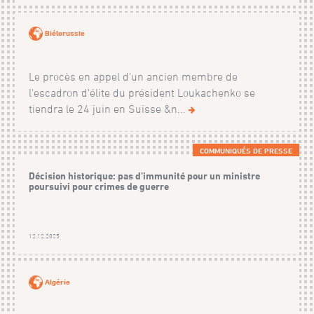
Biélorussie
Le procès en appel d'un ancien membre de
l'escadron d'élite du président Loukachenko se
tiendra le 24 juin en Suisse &n...
COMMUNIQUÉS DE PRESSE
Décision historique: pas d’immunité pour un ministre
poursuivi pour crimes de guerre
12.12.2025
Algérie