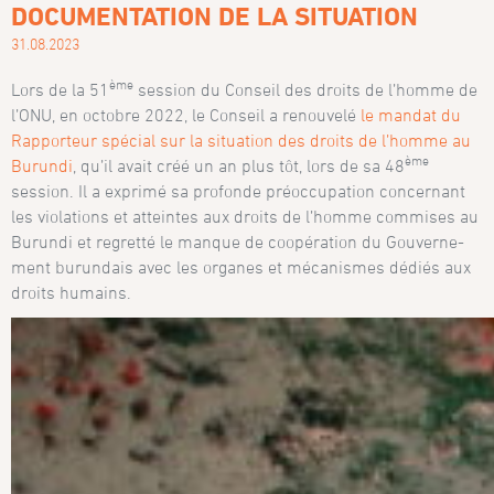
DOCUMENTATION DE LA SITUATION
31.08.2023
ème
Lors de la 51
session du Conseil des droits de l’homme de
l’ONU, en octobre 2022, le Conseil a renouve­lé
le mandat du
Rapporteur spécial sur la situation des droits de l’homme au
ème
Burundi
, qu’il avait créé un an plus tôt, lors de sa 48
session. Il a exprimé sa profonde préoccupation concernant
les violations et atteintes aux droits de l’homme commises au
Burundi et regretté le manque de coopération du Gouver­ne­
ment burundais avec les organes et mécanismes dédiés aux
droits humains.