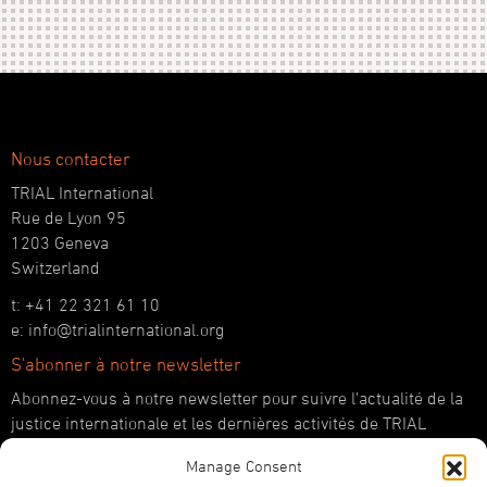
Nous contacter
TRIAL International
Rue de Lyon 95
1203 Geneva
Switzerland
t: +41 22 321 61 10
e: info@trialinternational.org
S'abonner à notre newsletter
Abonnez-vous à notre newsletter pour suivre l’actualité de la
justice internationale et les dernières activités de TRIAL
International.
Manage Consent