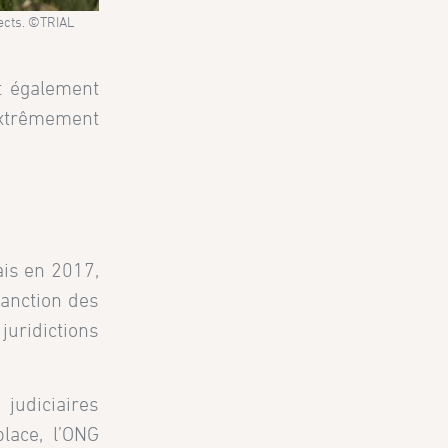
pects. ©TRIAL
ît également
 extrêmement
ais en 2017,
sanction des
uridictions
 judiciaires
lace, l’ONG