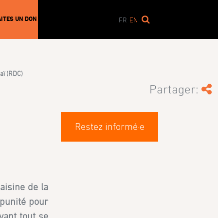
AITES UN DON
FR
EN
aï (RDC)
Partager:
Restez informé·e
aisine de la
mpunité pour
vant tout se