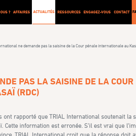
ACTUALITÉS
F
OUS ?
AFFAIRES
RESSOURCES
ENGAGEZ-VOUS
CONTACT
ernational ne demande pas la saisine de la Cour pénale internationale au Kas
NDE PAS LA SAISINE DE LA COUR
SAÏ (RDC)
ont rapporté que TRIAL International soutenait la s
. Cette information est erronée. S’il est vrai que l’i
ce, TRIAL International croit que la réponse doit a