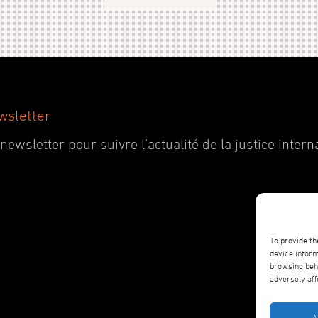
wsletter
wsletter pour suivre l’actualité de la justice interna
To provide th
device inform
browsing beha
adversely aff