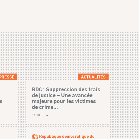
PRESSE
ACTUALITÉS
RDC : Suppression des frais
de justice – Une avancée
s
majeure pour les victimes
de crime...
16.10.2024
République démocratique du