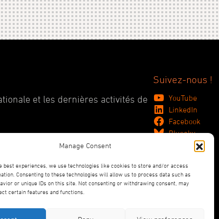
Suivez-nous !
YouTube
tionale et les dernières activités de
LinkedIn
Facebook
Bluesky
Manage Consent
e best experiences, we use technologies like cookies to store and/or access
ation. Consenting to these technologies will allow us to process data such as
vior or unique IDs on this site. Not consenting or withdrawing consent, may
ect certain features and functions.