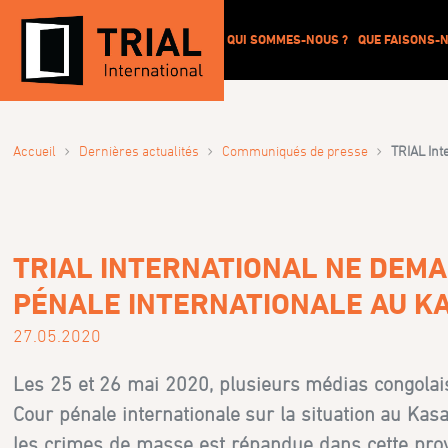
QUI SOMMES-NOUS ?
QUE FAISONS-N
›
›
›
Accueil
Dernières actualités
Communiqués de presse
TRIAL Int
TRIAL INTERNATIONAL NE DEMA
PÉNALE INTERNATIONALE AU KA
27.05.2020
Les 25 et 26 mai 2020, plusieurs médias congolais 
Cour pénale internationale sur la situation au Kasaï
les crimes de masse est répandue dans cette provin