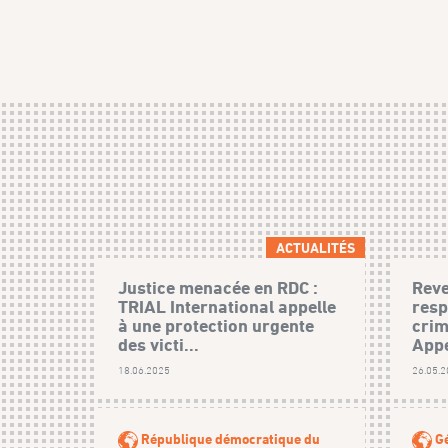
ACTUALITÉS
Justice menacée en RDC :
Reve
TRIAL International appelle
resp
à une protection urgente
crim
des victi...
Appe
18.06.2025
26.05.
République démocratique du
Gé