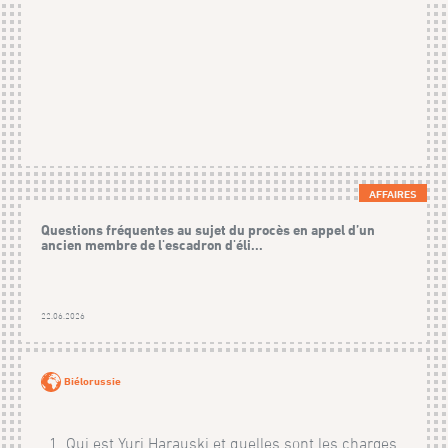
AFFAIRES
Questions fréquentes au sujet du procès en appel d’un
ancien membre de l'escadron d'éli...
22.06.2026
Biélorussie
1. Qui est Yuri Harauski et quelles sont les charges