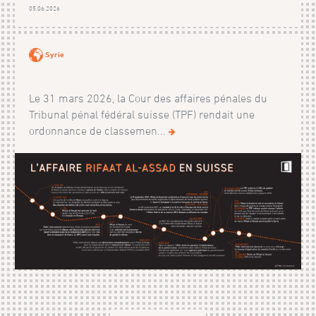
05.06.2026
Syrie
Le 31 mars 2026, la Cour des affaires pénales du
Tribunal pénal fédéral suisse (TPF) rendait une
ordonnance de classemen...