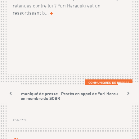
retenues contre lui ? Yuri Harauski est un
ressortissant b...
COMMUNIQUÉS DE PRESSE
Communiqué de presse - Procès en appel de Yuri Harauski,
ancien membre du SOBR
12.06.2026