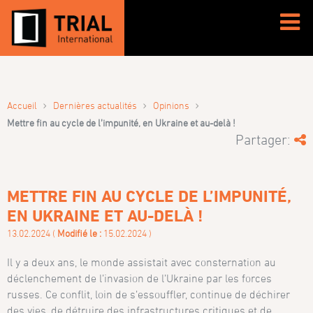
›
›
›
Accueil
Dernières actualités
Opinions
Mettre fin au cycle de l’impunité, en Ukraine et au-delà !
Partager:
METTRE FIN AU CYCLE DE L’IMPUNITÉ,
EN UKRAINE ET AU-DELÀ !
13.02.2024 (
Modifié le :
15.02.2024 )
Il y a deux ans, le monde assistait avec consternation au
déclenchement de l’invasion de l’Ukraine par les forces
russes. Ce conflit, loin de s’essouffler, continue de déchirer
des vies, de détruire des infrastructures critiques et de