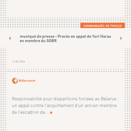
COMMUNIQUÉS DE PRESSE
Communiqué de presse - Procès en appel de Yuri Harauski,
ancien membre du SOBR
12.06.2026
Biélorussie
Responsabilité pour disparitions forcées au Bélarus :
un appel contre l'acquittement d'un ancien membre
de l'escadron de...