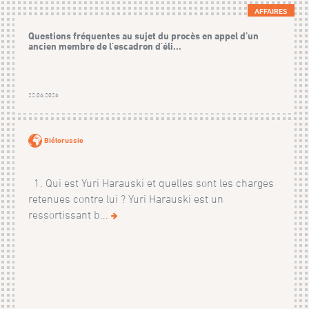
AFFAIRES
Questions fréquentes au sujet du procès en appel d’un
ancien membre de l'escadron d'éli...
22.06.2026
Biélorussie
1. Qui est Yuri Harauski et quelles sont les charges
retenues contre lui ? Yuri Harauski est un
ressortissant b...