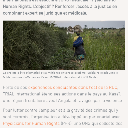
Human Rights. L’objectif ? Renforcer l’accès à la justice en
combinant expertise juridique et médicale.
La crainte d’être stigmatisé et la méfiance envers le système judiciaire expliquent le
faible nombre d’affaires au Kasai. © TRIAL International / Will Baxter
Forte de ses
expériences concluantes dans l’est de la RDC
,
TRIAL International étend ses actions dans le pays au Kasaï,
une région frontalière avec l’Angola et ravagée par la violence.
Pour lutter contre l’ampleur et à la gravité des crimes qui y
sont commis, l’organisation a développé un partenariat avec
Physicians for Human Rights
(PHR), une ONG qui collecte des