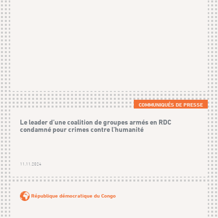
COMMUNIQUÉS DE PRESSE
Le leader d’une coalition de groupes armés en RDC
condamné pour crimes contre l’humanité
11.11.2024
République démocratique du Congo