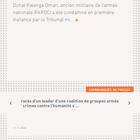
Donat Kwenga Omari, ancien militaire de l’armée
nationale (FARDC) a été condamné en première
instance par le Tribunal mi...
COMMUNIQUÉS DE PRESSE
Le procès d’un leader d’une coalition de groupes armés
pour crimes contre l’humanité s’...
11.11.2024