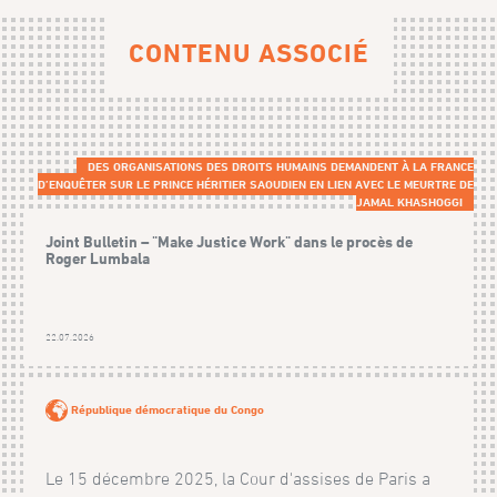
CONTENU ASSOCIÉ
DES ORGANISATIONS DES DROITS HUMAINS DEMANDENT À LA FRANCE
D’ENQUÊTER SUR LE PRINCE HÉRITIER SAOUDIEN EN LIEN AVEC LE MEURTRE DE
JAMAL KHASHOGGI
Joint Bulletin – "Make Justice Work" dans le procès de
Roger Lumbala
22.07.2026
République démocratique du Congo
Le 15 décembre 2025, la Cour d'assises de Paris a