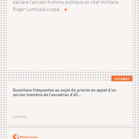
déclaré l'ancien homme politique et chef militaire
Roger Lumbala coupa...
AFFAIRES
Questions fréquentes au sujet du procès en appel d’un
ancien membre de l'escadron d'éli...
22.06.2026
Biélorussie