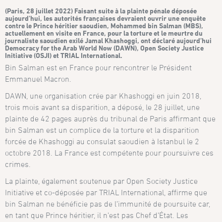
(Paris, 28 juillet 2022) Faisant suite à la plainte pénale déposée
aujourd’hui, les autorités françaises devraient ouvrir une enquête
contre le Prince héritier saoudien, Mohammed bin Salman (MBS),
actuellement en visite en France, pour la torture et le meurtre du
journaliste saoudien exilé Jamal Khashoggi, ont déclaré aujourd’hui
Democracy for the Arab World Now (DAWN), Open Society Justice
Initiative (OSJI) et TRIAL International.
Bin Salman est en France pour rencontrer le Président
Emmanuel Macron.
DAWN, une organisation crée par Khashoggi en juin 2018,
trois mois avant sa disparition, a déposé, le 28 juillet, une
plainte de 42 pages auprès du tribunal de Paris affirmant que
bin Salman est un complice de la torture et la disparition
forcée de Khashoggi au consulat saoudien à Istanbul le 2
octobre 2018. La France est compétente pour poursuivre ces
crimes.
La plainte, également soutenue par Open Society Justice
Initiative et co-déposée par TRIAL International, affirme que
bin Salman ne bénéficie pas de l’immunité de poursuite car,
en tant que Prince héritier, il n’est pas Chef d’État. Les