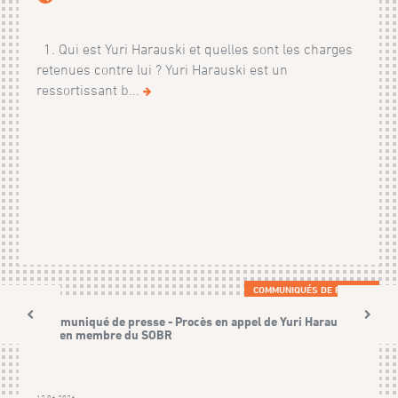
1. Qui est Yuri Harauski et quelles sont les charges
retenues contre lui ? Yuri Harauski est un
ressortissant b...
COMMUNIQUÉS DE PRESSE
Communiqué de presse - Procès en appel de Yuri Harauski,
ancien membre du SOBR
12.06.2026