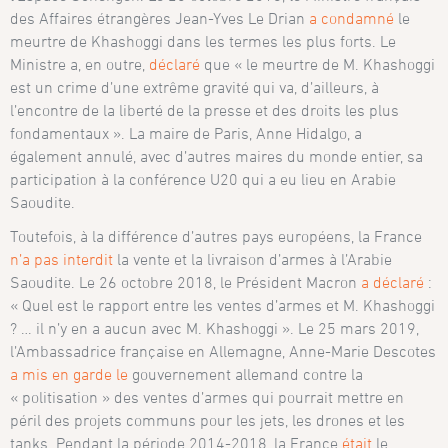
des Affaires étrangères Jean-Yves Le Drian
a condamné
le
meurtre de Khashoggi dans les termes les plus forts. Le
Ministre a, en outre,
déclaré
que « le meurtre de M. Khashoggi
est un crime d’une extrême gravité qui va, d’ailleurs, à
l’encontre de la liberté de la presse et des droits les plus
fondamentaux ». La maire de Paris, Anne Hidalgo, a
également annulé, avec d’autres maires du monde entier, sa
participation à la conférence U20 qui a eu lieu en Arabie
Saoudite.
Toutefois, à la différence d’autres pays européens, la France
n’a pas interdit
la vente et la livraison d’armes à l’Arabie
Saoudite. Le 26 octobre 2018, le Président Macron
a déclaré
:
« Quel est le rapport entre les ventes d’armes et M. Khashoggi
? … il n’y en a aucun avec M. Khashoggi ». Le 25 mars 2019,
l’Ambassadrice française en Allemagne, Anne-Marie Descotes
a mis en garde le
gouvernement allemand contre la
« politisation » des ventes d’armes qui pourrait mettre en
péril des projets communs pour les jets, les drones et les
tanks. Pendant la période 2014-2018, la France
était
le