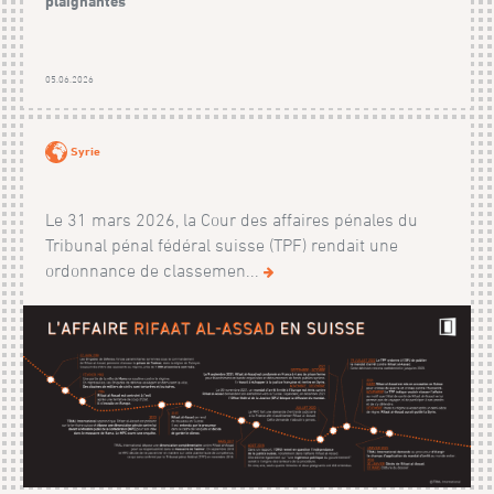
plaignantes
05.06.2026
Syrie
Le 31 mars 2026, la Cour des affaires pénales du
Tribunal pénal fédéral suisse (TPF) rendait une
ordonnance de classemen...