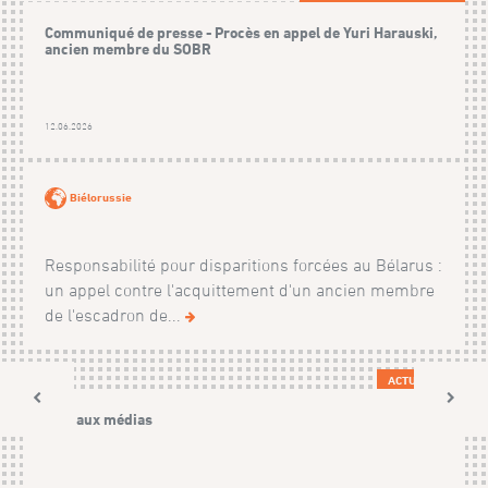
Communiqué de presse - Procès en appel de Yuri Harauski,
ancien membre du SOBR
12.06.2026
Biélorussie
Responsabilité pour disparitions forcées au Bélarus :
un appel contre l'acquittement d'un ancien membre
de l'escadron de...
ACTUALITÉS
Avis aux médias