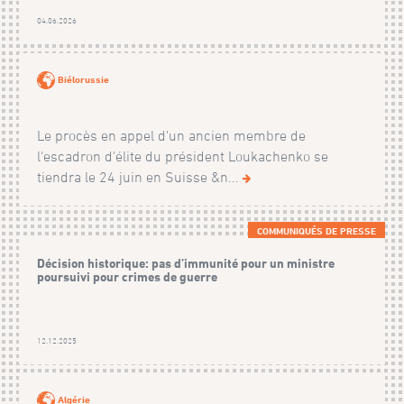
04.06.2026
Biélorussie
Le procès en appel d'un ancien membre de
l'escadron d'élite du président Loukachenko se
tiendra le 24 juin en Suisse &n...
COMMUNIQUÉS DE PRESSE
Décision historique: pas d’immunité pour un ministre
poursuivi pour crimes de guerre
12.12.2025
Algérie