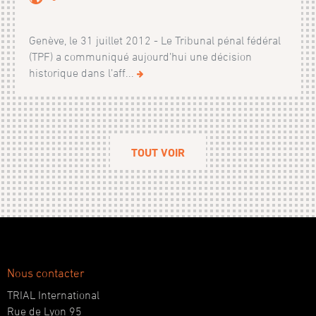
Genève, le 31 juillet 2012 - Le Tribunal pénal fédéral
(TPF) a communiqué aujourd’hui une décision
historique dans l’aff...
TOUT VOIR
Nous contacter
TRIAL International
Rue de Lyon 95